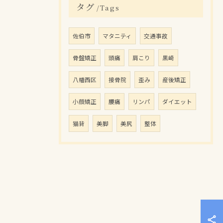
タグ
Tags
佐伯市
マタニティ
交通事故
骨盤矯正
頭痛
肩こり
黒崎
八幡西区
接骨院
歪み
産後矯正
小顔矯正
腰痛
リンパ
ダイエット
猫背
美脚
美尻
整体