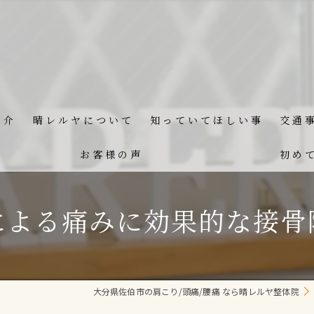
紹介
晴レルヤについて
知っていてほしい事
交通
お客様の声
初め
による痛みに効果的な接骨
大分県佐伯市の肩こり/頭痛/腰痛 なら晴レルヤ整体院