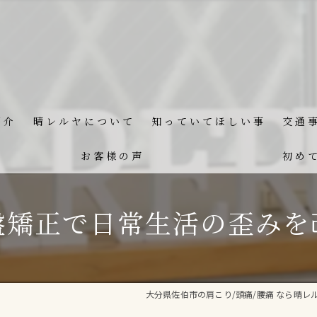
紹介
晴レルヤについて
知っていてほしい事
交通
お客様の声
初め
盤矯正で日常生活の歪みを
大分県佐伯市の肩こり/頭痛/腰痛 なら晴レ