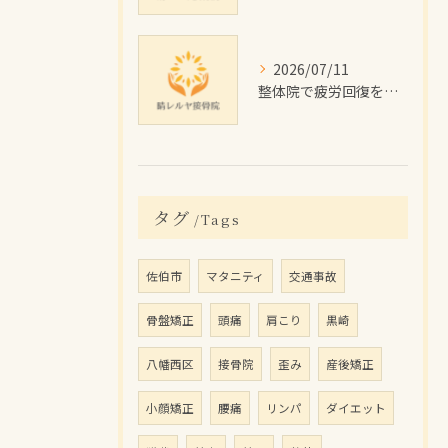
2026/07/11
整体院で疲労回復を目指す佐伯市の施術効果と費用・通院プラン徹底解説
タグ
Tags
佐伯市
マタニティ
交通事故
骨盤矯正
頭痛
肩こり
黒崎
八幡西区
接骨院
歪み
産後矯正
小顔矯正
腰痛
リンパ
ダイエット