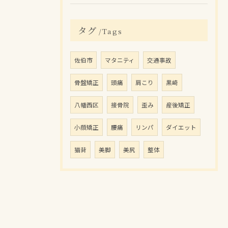
タグ
Tags
佐伯市
マタニティ
交通事故
骨盤矯正
頭痛
肩こり
黒崎
八幡西区
接骨院
歪み
産後矯正
小顔矯正
腰痛
リンパ
ダイエット
猫背
美脚
美尻
整体