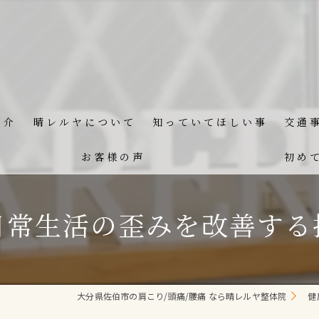
紹介
晴レルヤについて
知っていてほしい事
交通
お客様の声
初め
日常生活の歪みを改善する
大分県佐伯市の肩こり/頭痛/腰痛 なら晴レルヤ整体院
健