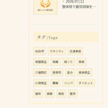
2026/07/11
整体院で疲労回復を目指す佐伯市の施術効果と費用・通院プラン徹底解説
タグ
Tags
佐伯市
マタニティ
交通事故
骨盤矯正
頭痛
肩こり
黒崎
八幡西区
接骨院
歪み
産後矯正
小顔矯正
腰痛
リンパ
ダイエット
猫背
美脚
美尻
整体