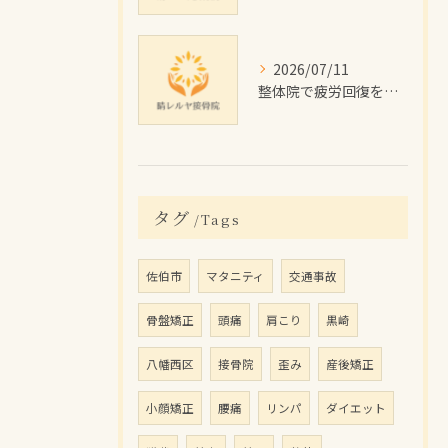
2026/07/11
整体院で疲労回復を目指す佐伯市の施術効果と費用・通院プラン徹底解説
タグ
Tags
佐伯市
マタニティ
交通事故
骨盤矯正
頭痛
肩こり
黒崎
八幡西区
接骨院
歪み
産後矯正
小顔矯正
腰痛
リンパ
ダイエット