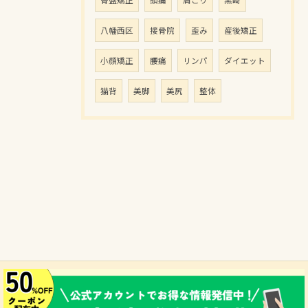
骨盤矯正
頭痛
肩こり
黒崎
八幡西区
接骨院
歪み
産後矯正
小顔矯正
腰痛
リンパ
ダイエット
猫背
美脚
美尻
整体