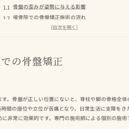
骨盤の歪みが姿勢に与える影響
接骨院での骨盤矯正施術の流れ
姿勢改善に向けた接骨院のサポート
日常生活における姿勢改善のポイント
骨盤矯正後のメンテナンス方法
院での骨盤矯正
接骨院での骨盤矯正事例紹介
接骨院で骨盤矯正健康と美しさを手に入れる方法
骨盤矯正が美容に与えるメリット
接骨院での骨盤矯正の具体的な方法
ます。骨盤が正しい位置にないと、脊柱や脚の骨格全体
健康と美しさを両立する骨盤ケア
長時間の座位や立位が苦痛となり、日常生活に支障をき
骨盤矯正後のエクササイズの重要性
めに非常に効果的です。専門の施術師による個別の施術
接骨院での骨盤矯正とダイエット効果