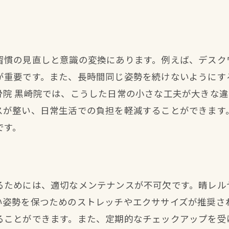
骨盤矯正による内臓機能の向上
骨盤の歪みを正すことが健康に与える影響
接骨院での骨盤矯正と自己ケアの併用
習慣の見直しと意識の変換にあります。例えば、デスク
接骨院での骨盤矯正で痩せやすい体質を作る
が重要です。また、長時間同じ姿勢を続けないようにす
骨盤矯正が代謝を促進する理由
骨院 黒崎院では、こうした日常の小さな工夫が大きな
痩せやすい体質を作る接骨院の施術方法
スが整い、日常生活での負担を軽減することができます
骨盤矯正と食生活の関係
です。
接骨院での骨盤矯正と運動の併用
効果を持続させるための接骨院のアドバイス
実際に痩せた事例から学ぶ骨盤矯正の効果
るためには、適切なメンテナンスが不可欠です。晴レル
骨盤の歪みを正す接骨院での施術方法と効果
い姿勢を保つためのストレッチやエクササイズが推奨さ
接骨院での骨盤矯正施術の特徴
ることができます。また、定期的なチェックアップを受