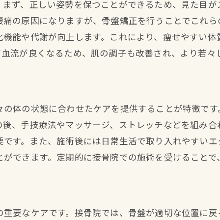
接骨院での骨盤矯正が美容と健康に与える影響
。まず、正しい姿勢を保つことができるため、見た目が
腰痛の原因になりますが、骨盤矯正を行うことでこれら
骨盤矯正が美容に与える具体的な影響
化機能や代謝が向上します。これにより、痩せやすい体
接骨院での骨盤矯正が健康に与える影響
て血流が良くなるため、肌の調子も改善され、より若々
美容と健康を両立する骨盤ケアの方法
接骨院での骨盤矯正施術の流れと効果
骨盤矯正後の生活習慣改善の重要性
々の体の状態に合わせたケアを提供することが特徴です
接骨院での骨盤矯正を受けたお客様の声
の後、手技療法やマッサージ、ストレッチなどを組み合
要です。また、施術後には日常生活で取り入れやすいエ
とができます。定期的に接骨院での施術を受けることで
の重要なケアです。接骨院では、骨盤が適切な位置に戻