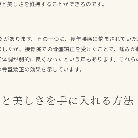
骨盤の歪みが健康に与える悪影響
康と美しさを維持することができるのです。
骨盤矯正の施術を受ける前に知っておくべきこと
施術後の効果を実感するまでの期間
骨盤矯正施術の安全性とリスク
例があります。その一つに、長年腰痛に悩まされていた
ましたが、接骨院での骨盤矯正を受けたことで、痛みが
接骨院での骨盤矯正後に期待できる効果
て体調が劇的に良くなったという声もあります。これら
晴レルヤ接骨院の骨盤矯正で姿勢と内臓が整う
の骨盤矯正の効果を示しています。
姿勢改善と内臓機能向上の関係
晴レルヤ接骨院の骨盤矯正の仕組み
内臓の位置を正す骨盤矯正の重要性
康と美しさを手に入れる方法
骨盤矯正と姿勢矯正を同時に行うメリット
晴レルヤ接骨院での施術事例紹介
骨盤矯正後の生活習慣改善の必要性