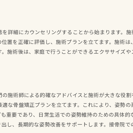
実際の体験談から学ぶ骨盤矯正の価値
晴レルヤ接骨院で体のバランスを整える骨盤矯正の魅
晴レルヤ接骨院の専門施術師の技術
態を詳細にカウンセリングすることから始まります。施
体のバランスを整える施術内容
の位置を正確に評価し、施術プランを立てます。施術は
骨盤矯正の効果を最大化するためのアドバイス
す。施術後は、家庭で行うことができるエクササイズや
体のバランスと健康維持の関係
晴レルヤ接骨院の施術環境と設備
骨盤矯正を受ける前後のケア方法
骨盤矯正がもたらす健康効果接骨院で行う理由
門の施術師による的確なアドバイスと施術が大きな役割
骨盤矯正がもたらす具体的な健康効果
最適な骨盤矯正プランを立てます。これにより、姿勢の
プも重要であり、日常生活での姿勢維持のための具体的
接骨院で行う骨盤矯正の信頼性
き出し、長期的な姿勢改善をサポートします。接骨院で
健康改善を目指す骨盤矯正の重要性