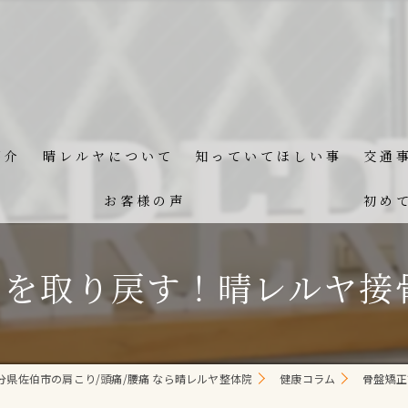
紹介
晴レルヤについて
知っていてほしい事
交通
お客様の声
初め
を取り戻す！晴レルヤ接
分県佐伯市の肩こり/頭痛/腰痛 なら晴レルヤ整体院
健康コラム
骨盤矯正