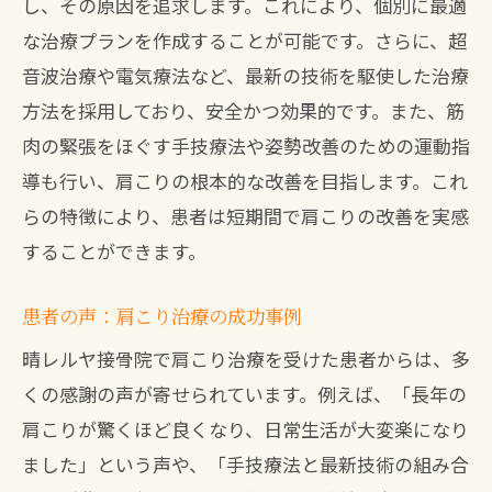
し、その原因を追求します。これにより、個別に最適
法
な治療プランを作成することが可能です。さらに、超
プロフェッショナルによる継続的なフォ
音波治療や電気療法など、最新の技術を駆使した治療
ローアップ
方法を採用しており、安全かつ効果的です。また、筋
患者一人ひとりのニーズに応える治療プ
肉の緊張をほぐす手技療法や姿勢改善のための運動指
ラン
導も行い、肩こりの根本的な改善を目指します。これ
専門的ケアの効果を最大限に引き出す方
らの特徴により、患者は短期間で肩こりの改善を実感
法
することができます。
肩こりを解消するための接骨院の最新技術と
設備の紹介
患者の声：肩こり治療の成功事例
最新の医療機器を使った治療法
晴レルヤ接骨院で肩こり治療を受けた患者からは、多
肩こり治療に特化した先進的設備
くの感謝の声が寄せられています。例えば、「長年の
最新技術による肩こり治療の効果
肩こりが驚くほど良くなり、日常生活が大変楽になり
治療効果を高めるための先端技術
ました」という声や、「手技療法と最新技術の組み合