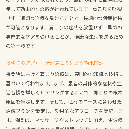
筋肉の緊張を緩和する新しいアプローチ
使して効果的な治療が行われています。肩こりを軽視
姿勢矯正を目指す施術の効果
せず、適切な治療を受けることで、長期的な健康維持
北九州市八幡西区での肩こり治療の技術
が可能となります。肩こりの症状を放置せず、早めの
革新
専門的なケアを受けることが、健康な生活を送るため
接骨院での先進的な治療機器の紹介
の第一歩です。
最新技術による肩こり治療の持続的な効
接骨院のアプローチが肩こりにどう効果的か
果
接骨院における肩こり治療は、専門的な知識と技術に
肩こり治療に特化した接骨院が提供する個々
基づいて行われます。まず、患者の具体的な症状や生
の症状に合わせたアプローチ
活習慣を詳しくヒアリングすることで、肩こりの根本
肩こりの症状に応じたアプローチ方法
原因を特定します。そして、個々のニーズに合わせた
個別診断に基づく治療計画の立案
治療プランを策定し、効果的なアプローチを実施しま
生活習慣の改善と併用する治療法
す。例えば、マッサージやストレッチに加え、電気療
症状ごとの特別な治療技術の紹介