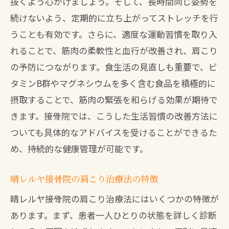
抜くよう心がけましょう。そして、長時間同じ姿勢を
違い
続けないよう、定期的に立ち上がってストレッチを行
晴レルヤ接骨院の特長と利点
うことも有効です。さらに、適度な運動習慣を取り入
れることで、筋肉の柔軟性と血行が改善され、肩こり
肩こり解消のための独自の治療法
の予防につながります。食生活の見直しも重要で、ビ
患者が感じる治療効果の違い
タミンB群やマグネシウムを多く含む食品を積極的に
他の接骨院との違いを比較
摂取することで、筋肉の緊張を和らげる効果が期待で
晴レルヤ接骨院での治療経験談
きます。接骨院では、こうした生活習慣の改善方法に
肩こり解消のための特別なケア
ついても具体的なアドバイスを受けることができるた
接骨院のプロフェッショナルが肩こりを徹底
め、持続的な健康管理が可能です。
的にケアする理由
晴レルヤ接骨院の肩こり治療法の特徴
肩こり治療の専門家が提供するケア
徹底的なカウンセリングと診断
晴レルヤ接骨院の肩こり治療法にはいくつかの特徴が
あります。まず、患者一人ひとりの状態を詳しく診断
肩こりの根本原因にアプローチする治療