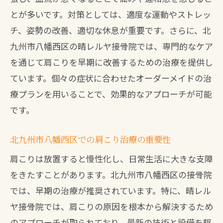
療を提供
とが多いです。対策としては、適度な運動やストレッ
肩こりの症状に合わせた治療計画の作成
チ、姿勢の改善、適切な休息が重要です。さらに、北
生活習慣と体のバランスを考慮した治療
九州市八幡西区の晴レルヤ接骨院では、専門的なケア
方法
を通じて肩こりを早期に改善するための治療を提供し
ています。個々の症状に合わせたオーダーメイドの治
最新技術と設備を取り入れたオーダーメ
療プランを用いることで、効果的なアプローチが可能
イド治療
です。
肩こりの根本原因にアプローチする治療
方針
北九州市八幡西区での肩こり治療の重要性
オーダーメイド治療の効果を実感した患
肩こりは放置すると慢性化し、日常生活に大きな支障
者の声
をきたすことがあります。北九州市八幡西区の接骨院
最新技術を駆使した接骨院の施術で肩こりを
では、早期の治療が推奨されています。特に、晴レル
根本から改善
ヤ接骨院では、肩こりの原因を根本から解決するため
最新の医療技術を使った肩こり治療
のアプローチが取られており、最新の技術と設備を駆