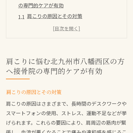
の専門的ケアが有効
肩こりの原因とその対策
北九州市八幡西区での肩こり治療の重要
性
接骨院のアプローチが肩こりにどう効果
的か
肩こりに悩む北九州市八幡西区の方
肩こりを解消するための生活習慣の見直
へ接骨院の専門的ケアが有効
し
晴レルヤ接骨院の肩こり治療法の特徴
肩こりの原因とその対策
患者の声：肩こり治療の成功事例
肩こりの原因はさまざまで、長時間のデスクワークや
晴レルヤ接骨院黒崎院で肩こりを解消するた
スマートフォンの使用、ストレス、運動不足などが挙
めのオーダーメイド治療
げられます。これらの要因により、肩周辺の筋肉が緊
個別カウンセリングでオーダーメイド治
張し、血流が悪くなることで痛みや違和感を感じるこ