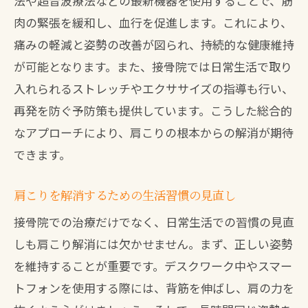
法や超音波療法などの最新機器を使用することで、筋
肩こりの原因に着目した治療アプローチ
肉の緊張を緩和し、血行を促進します。これにより、
患者一人ひとりに合わせた治療の実践例
痛みの軽減と姿勢の改善が図られ、持続的な健康維持
が可能となります。また、接骨院では日常生活で取り
北九州市八幡西区で肩こりから解放される接
入れられるストレッチやエクササイズの指導も行い、
骨院の専門ケア
再発を防ぐ予防策も提供しています。こうした総合的
肩こり治療に特化した接骨院の選び方
なアプローチにより、肩こりの根本からの解消が期待
北九州市八幡西区での肩こり治療実績
できます。
専門的ケアが肩こりに与える影響
接骨院の治療で肩こりから解放された体
肩こりを解消するための生活習慣の見直し
験談
接骨院での治療だけでなく、日常生活での習慣の見直
北九州市八幡西区の接骨院が提供するサ
しも肩こり解消には欠かせません。まず、正しい姿勢
ポート
を維持することが重要です。デスクワーク中やスマー
肩こり改善のための接骨院の取り組み
トフォンを使用する際には、背筋を伸ばし、肩の力を
晴レルヤ接骨院黒崎院で感じる肩こり解消の