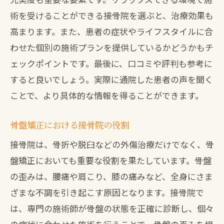
地域住民の健康維持に貢献する接骨院
術を受けることができる接骨院を選ぶと、治療効果も
骨盤矯正がもたらす地域社会への影響
高まります。また、患者の症状やライフスタイルに合
北九州市八幡西区の健康プロジェクトと
わせた個別の施術プランを提供しているかどうかもチ
の連携
ェックポイントです。最後に、口コミや評判も参考に
接骨院と地域医療のコラボレーション
すると良いでしょう。実際に通院した患者の声を聞く
健康増進につながる接骨院の取り組み
ことで、より具体的な情報を得ることができます。
地域イベントでの骨盤矯正無料相談会
骨盤矯正における接骨院の役割
北九州市八幡西区で接骨院の骨盤矯正を受け
接骨院は、骨折や脱臼などの外傷治療だけでなく、骨
るべき理由
盤矯正においても重要な役割を果たしています。骨盤
個別対応のカウンセリングの重要性
の歪みは、腰痛や肩こり、膝の痛みなど、全身にさま
骨盤矯正がもたらす生活の質の向上
ざまな不調を引き起こす原因となります。接骨院で
早期のケアで健康を保つ
は、専門の施術師が骨盤の状態を正確に診断し、個々
接骨院の施術が選ばれる理由