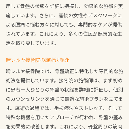
用して骨盤の状態を詳細に把握し、効果的な施術を実
施しています。さらに、産後の女性やデスクワークに
よる腰痛に悩む方々に対しても、専門的なケアが提供
されています。これにより、多くの住民が健康的な生
活を取り戻しています。
晴レルヤ接骨院の施術法紹介
晴レルヤ接骨院では、骨盤矯正に特化した専門的な施
術法を提供しています。接骨院の施術師は、まず初め
に患者一人ひとりの骨盤の状態を詳細に評価し、個別
のカウンセリングを通じて最適な施術プランを立てま
す。施術の過程では、手技療法やストレッチ、そして
特殊な機器を用いたアプローチが行われ、骨盤の歪み
を効果的に改善します。これにより、骨盤周りの筋肉