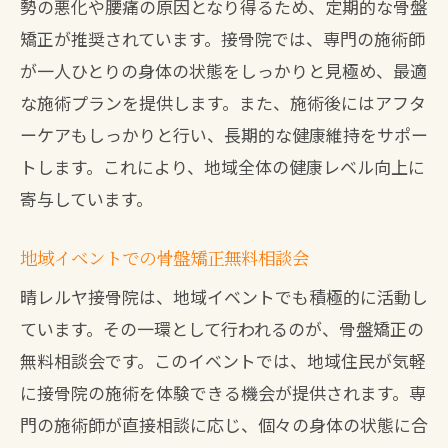
勢の悪化や腰痛の原因となり得るため、定期的な骨盤
矯正が推奨されています。接骨院では、専門の施術師
が一人ひとりの身体の状態をしっかりと見極め、最適
な施術プランを提供します。また、施術後にはアフタ
ーケアもしっかりと行い、長期的な健康維持をサポー
トします。これにより、地域全体の健康レベル向上に
寄与しています。
地域イベントでの骨盤矯正無料相談会
晴レルヤ接骨院は、地域イベントでも積極的に活動し
ています。その一環として行われるのが、骨盤矯正の
無料相談会です。このイベントでは、地域住民が気軽
に接骨院の施術を体験できる機会が提供されます。専
門の施術師が直接相談に応じ、個々の身体の状態に合