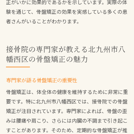
正がいかに効果的であるかを示しています。実際の体
験を通じて、骨盤矯正の効果を実感している多くの患
者さんがいることがわかります。
接骨院の専門家が教える北九州市八
幡西区の骨盤矯正の魅力
専門家が語る骨盤矯正の重要性
骨盤矯正は、体全体の健康を維持するために非常に重
要です。特に北九州市八幡西区では、接骨院での骨盤
矯正が注目されています。専門家によれば、骨盤の歪
みは腰痛や肩こり、さらには内臓の不調まで引き起こ
すことがあります。そのため、定期的な骨盤矯正が推