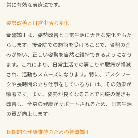
常に有効な治療法です。
姿勢改善と日常生活の変化
骨盤矯正は、姿勢改善と日常生活に大きな変化をもた
らします。接骨院での施術を受けることで、骨盤の歪
みが整い、正しい姿勢を自然と維持できるようになり
ます。これにより、日常生活での肩こりや腰痛が軽減
され、活動もスムーズになります。特に、デスクワー
クや長時間の立ち仕事をしている方には、その効果が
顕著です。また、姿勢が良くなることで内臓の働きも
改善し、全身の健康がサポートされるため、日常生活
の質が向上します。
長期的な健康維持のための骨盤矯正