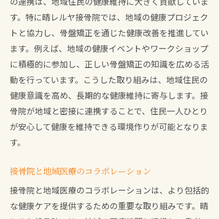
の連携は、地域住民の健康維持に大きく貢献していま
す。特に晴レルヤ接骨院では、地域の健康プロジェク
トと協力し、骨盤矯正を通じた健康改善を推進してい
ます。例えば、地域の健康イベントやワークショップ
に積極的に参加し、正しい骨盤矯正の知識を広める活
動を行っています。こうした取り組みは、地域住民の
健康意識を高め、長期的な健康維持に寄与します。接
骨院が地域と密接に連携することで、住民一人ひとり
が安心して健康を維持できる環境作りが可能となりま
す。
接骨院と地域医療のコラボレーション
接骨院と地域医療のコラボレーションは、より包括的
な健康ケアを提供するための重要な取り組みです。晴