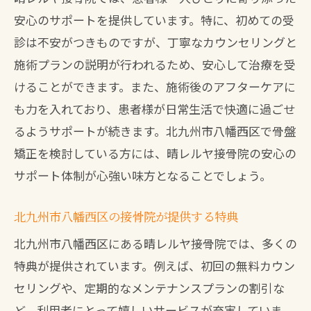
安心のサポートを提供しています。特に、初めての受
診は不安がつきものですが、丁寧なカウンセリングと
施術プランの説明が行われるため、安心して治療を受
けることができます。また、施術後のアフターケアに
も力を入れており、患者様が日常生活で快適に過ごせ
るようサポートが続きます。北九州市八幡西区で骨盤
矯正を検討している方には、晴レルヤ接骨院の安心の
サポート体制が心強い味方となることでしょう。
北九州市八幡西区の接骨院が提供する特典
北九州市八幡西区にある晴レルヤ接骨院では、多くの
特典が提供されています。例えば、初回の無料カウン
セリングや、定期的なメンテナンスプランの割引な
ど、利用者にとって嬉しいサービスが充実していま