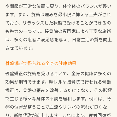
や関節が正常な位置に戻り、体全体のバランスが整い
ます。また、施術は痛みを最小限に抑える工夫がされ
ており、リラックスした状態で受けることができるの
も魅力の一つです。接骨院の専門家による丁寧な施術
は、多くの患者に満足感を与え、日常生活の質を向上
させています。
骨盤矯正で得られる全身の健康効果
骨盤矯正の施術を受けることで、全身の健康に多くの
効果が期待できます。晴レルヤ接骨院で行われる骨盤
矯正は、骨盤の歪みを改善するだけでなく、その影響
で生じる様々な身体の不調を緩和します。例えば、骨
盤の位置が整うことで血流やリンパの流れが良くな
り、新陳代謝が向上します。これにより、疲労回復が