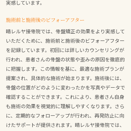
実感しています。
施術前と施術後のビフォーアフター
晴レルヤ接骨院では、骨盤矯正の効果をより実感して
いただくために、施術前と施術後のビフォーアフター
を記録しています。初回には詳しいカウンセリングが
行われ、患者さんの骨盤の状態や歪みの原因を徹底的
に把握します。この情報を基に、最適な施術プランが
提案され、具体的な施術が始まります。施術後には、
骨盤の位置がどのように変わったかを写真やデータで
確認することができます。これにより、患者さん自身
も施術の効果を視覚的に理解しやすくなります。さら
に、定期的なフォローアップが行われ、再発防止に向
けたサポートが提供されます。晴レルヤ接骨院では、