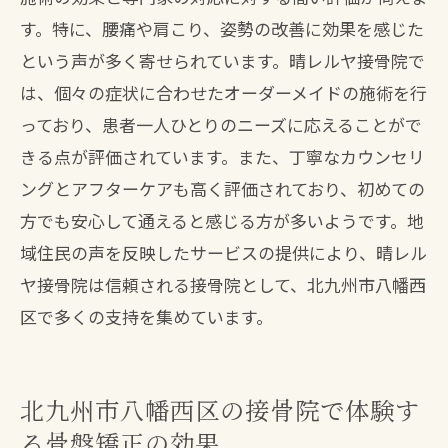
す。特に、腰痛や肩こり、姿勢の改善に効果を感じた
という声が多く寄せられています。晴レルヤ接骨院で
は、個々の症状に合わせたオーダーメイドの施術を行
っており、患者一人ひとりのニーズに応えることがで
きる点が評価されています。また、丁寧なカウンセリ
ングとアフターケアも高く評価されており、初めての
方でも安心して通えると感じる方が多いようです。地
域住民の声を反映したサービスの提供により、晴レル
ヤ接骨院は信頼される接骨院として、北九州市八幡西
区で多くの支持を集めています。
北九州市八幡西区の接骨院で体験す
る骨盤矯正の効果