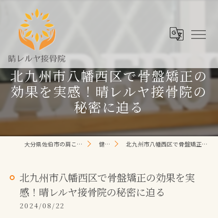
北九州市八幡西区で骨盤矯正の
効果を実感！晴レルヤ接骨院の
秘密に迫る
大分県佐伯市の肩こり/頭痛/腰痛 なら晴レルヤ整体院
健康コラム
北九州市八幡西区で骨盤矯正の効果を実感！晴レルヤ接骨院の秘密に迫る
北九州市八幡西区で骨盤矯正の効果を実
感！晴レルヤ接骨院の秘密に迫る
2024/08/22