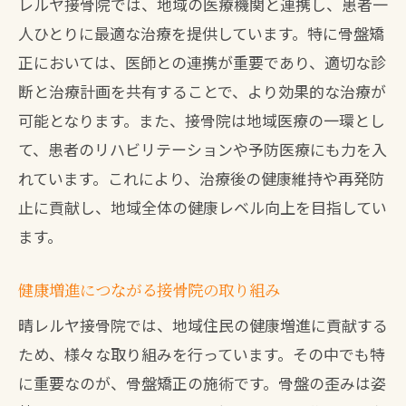
レルヤ接骨院では、地域の医療機関と連携し、患者一
人ひとりに最適な治療を提供しています。特に骨盤矯
正においては、医師との連携が重要であり、適切な診
断と治療計画を共有することで、より効果的な治療が
可能となります。また、接骨院は地域医療の一環とし
て、患者のリハビリテーションや予防医療にも力を入
れています。これにより、治療後の健康維持や再発防
止に貢献し、地域全体の健康レベル向上を目指してい
ます。
健康増進につながる接骨院の取り組み
晴レルヤ接骨院では、地域住民の健康増進に貢献する
ため、様々な取り組みを行っています。その中でも特
に重要なのが、骨盤矯正の施術です。骨盤の歪みは姿