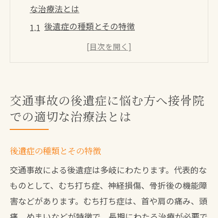
な治療法とは
後遺症の種類とその特徴
接骨院での治療が有効な理由
早期治療の重要性
専門家による診断と治療計画
痛みの軽減と機能回復のステップ
交通事故の後遺症に悩む方へ接骨院
での適切な治療法とは
患者の声：成功した治療事例
接骨院での交通事故治療北九州市八幡西区の
選び方ガイド
後遺症の種類とその特徴
交通事故治療に特化した接骨院の選び方
交通事故による後遺症は多岐にわたります。代表的な
北九州市八幡西区でのおすすめ接骨院リ
ものとして、むち打ち症、神経損傷、骨折後の機能障
スト
害などがあります。むち打ち症は、首や肩の痛み、頭
選ぶ際に考慮すべきポイント
痛、めまいなどが特徴で、長期にわたる治療が必要で