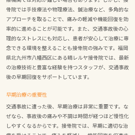
晴レルヤ接骨院の特徴
骨院では手技療法や物理療法、鍼治療など、多角的な
晴レルヤ接骨院の基本情報とアクセス
アプローチを取ることで、痛みの軽減や機能回復を効
交通事故治療における専門知識と技術
率的に進めることが可能です。また、交通事故後の心
患者一人ひとりに合わせた治療計画
理的なストレスにも対応し、患者が安心して治療に専
最新の治療設備と技術の紹介
念できる環境を整えることも接骨院の強みです。福岡
安心して通院できるサポート体制
県北九州市八幡西区にある晴レルヤ接骨院では、最新
多様な治療メニューとその効果
の治療技術と豊富な経験を持つスタッフが、交通事故
後の早期回復をサポートしています。
交通事故による身体の不調接骨院での効果的
なケア方法
早期治療の重要性
交通事故後の主な身体的不調とは
交通事故に遭った後、早期治療は非常に重要です。な
接骨院でのケア方法とその効果
ぜなら、事故後の痛みや不調は時間が経つほど慢性化
痛みの原因を根本から治療する
しやすくなるからです。接骨院では、早期に適切な治
日常生活でのケアと接骨院のサポート