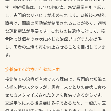
す。神経損傷は、しびれや麻痺、感覚異常を引き起こ
治療費用と保険の適用について
し、専門的なリハビリが求められます。骨折後の機能
患者の口コミと評判をチェック
障害は、関節の可動域が制限されることが多く、適切
初診時に確認すべき事項
な運動療法が重要です。これらの後遺症に対して、接
交通事故後のリハビリ接骨院での専門治療の
骨院では個々の症状に応じた治療プログラムを提供
重要性
し、患者の生活の質を向上させることを目指していま
リハビリの必要性とそのメリット
す。
接骨院でのリハビリメニューの紹介
専門治療が回復を早める理由
接骨院での治療が有効な理由
リハビリ期間中の注意点
接骨院での治療が有効である理由は、専門的な知識と
治療後のフォローアップの重要性
技術を持つスタッフが、患者一人ひとりの症状に合わ
せたカスタマイズされたケアを提供できるからです。
患者の成功体験談
交通事故による後遺症は多様であるため、一般的な医
接骨院での交通事故治療北九州市八幡西区の
療機関では対応が難しい場合もあります。しかし、接