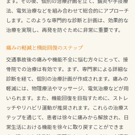
ます。その後、個別の治療計画を立て、鍼灸や手技療
早期治療が回復を早める理由
法、電気治療などを組み合わせて総合的にアプローチ
接骨院での初期治療の重要性
します。このような専門的な診断と計画は、効果的な
治療を実現し、再発を防ぐために非常に重要です。
治療経過のモニタリングと調整
回復過程での患者の協力が必要
痛みの軽減と機能回復のステップ
治療後のフォローアップとリハビリ
交通事故後の痛みや機能不全に悩む方々にとって、接
実際の治療事例と結果
骨院での治療は有効です。まず、専門家による詳細な
安心して治療を受けられる接骨院北九州市八
診断を経て、個別の治療計画が作成されます。痛みの
幡西区の晴レルヤ接骨院
軽減には、物理療法やマッサージ、電気治療などが用
晴レルヤ接骨院の安心ポイント
いられます。また、機能回復を目指すために、ストレ
患者のためのサポート体制
ッチやリハビリ運動が推奨されます。これらの治療ス
治療環境と設備の充実
テップを通じて、患者は徐々に痛みから解放され、日
常生活における機能を徐々に取り戻すことができま
交通事故治療に特化したサービス