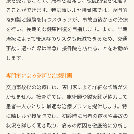
療を受けることで、痛みを軽減し、機能回復を促進す
定期的な通院の重要性
ることができます。特に晴レルヤ接骨院では、専門的
症状別の効果的な治療法
な知識と経験を持つスタッフが、事故直後からの治療
北九州市八幡西区で交通事故治療接骨院の専
を行い、長期的な健康回復を目指します。また、早期
門スタッフがサポート
治療によって後遺症のリスクも低減できるため、交通
事故に遭った際は早急に接骨院を訪れることをお勧め
専門スタッフの役割と資格
します。
経験豊富なスタッフによる治療のメリッ
ト
専門家による診断と治療計画
患者との信頼関係を築くために
交通事故後の治療には、専門家による詳細な診断が欠
スタッフの教育と研修制度
かせません。接骨院では、施術師や鍼灸師が協力して
患者の声：スタッフの対応と満足度
患者一人ひとりに最適な治療プランを提供します。特
チーム医療の重要性とその効果
に晴レルヤ接骨院では、初診時に患者の症状や事故の
交通事故後の身体的な不調接骨院での早期回
状況を詳しく聞き取り、痛みの原因を徹底的に分析し
復に向けた治療