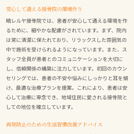
専門的なケアで痛みの原因を探る
安心して通える接骨院の環境作り
長期的な改善を目指すためのアドバイス
晴レルヤ接骨院では、患者が安心して通える環境を作
専門知識に基づいた治療アプローチ
るために、細やかな配慮がされています。まず、院内
専門家による定期的なモニタリング
は常に清潔に保たれており、リラックスした雰囲気の
坐骨神経痛克服への道筋を明確に
中で施術を受けられるようになっています。また、ス
接骨院での坐骨神経痛治療成功事例とその効
タッフ全員が患者とのコミュニケーションを大切に
果的アプローチ
し、信頼関係の構築に注力しています。初回のカウン
患者の成功事例から学ぶ治療効果
セリングでは、患者の不安や悩みにしっかりと耳を傾
効果的なアプローチの具体例
け、最適な治療プランを提案。これにより、患者は安
治療の成功要因とその背景
心して治療に専念でき、地域住民に愛される接骨院と
しての地位を確立しています。
坐骨神経痛の改善に向けた工夫
治療の成功を支える接骨院の技術
再発防止のための生活習慣改善アドバイス
成功事例に見る接骨院の可能性