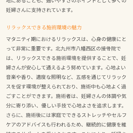
地にあることも、通いやすさのポイントとして多くの
妊娠期の健康を守るパートナー
妊婦さんに支持されています。
北九州市八幡西区の接骨院でリラックスでき
リラックスできる施術環境の魅力
るマタニティケア
リラックス効果を高める施術法
マタニティ期におけるリラックスは、心身の健康にと
って非常に重要です。北九州市八幡西区の接骨院で
心地よい空間での施術体験
は、リラックスできる施術環境を提供することで、妊
妊婦さんに最適なリラクゼーション
婦さんが安心して通えるよう努めています。心地よい
ストレスを解消するマタニティケア
音楽や香り、適度な照明など、五感を通じてリラック
疲れを癒す施術の工夫
スを促す環境が整えられており、施術中も心地よく過
心身を整えるリラックス方法
ごすことができます。施術者は、妊婦さんの体調や気
安心して通える北九州市八幡西区の接骨院の
分に寄り添い、優しい手技で心地よさを追求します。
マタニティ施術
さらに、施術後には家庭でできるストレッチやセルフ
安全性に配慮した施術内容
ケアのアドバイスも行われるため、継続的に健康を維