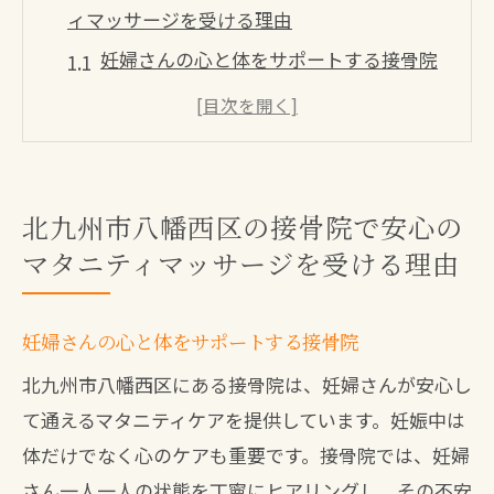
ィマッサージを受ける理由
妊婦さんの心と体をサポートする接骨院
専門的なマタニティケアの重要性
安心して通える接骨院の特徴
リラックスできる施術環境の魅力
優しい施術で妊娠期の不調を解消
北九州市八幡西区の接骨院で安心の
マタニティマッサージを受ける理由
地域に根ざした信頼の理由
接骨院選びで失敗しないためのマタニティマ
ッサージのポイント
妊婦さんの心と体をサポートする接骨院
信頼できる接骨院の見極め方
北九州市八幡西区にある接骨院は、妊婦さんが安心し
口コミから学ぶ選び方のポイント
て通えるマタニティケアを提供しています。妊娠中は
妊婦さんに優しい施術内容をチェック
体だけでなく心のケアも重要です。接骨院では、妊婦
さん一人一人の状態を丁寧にヒアリングし、その不安
安全性を確認するポイント