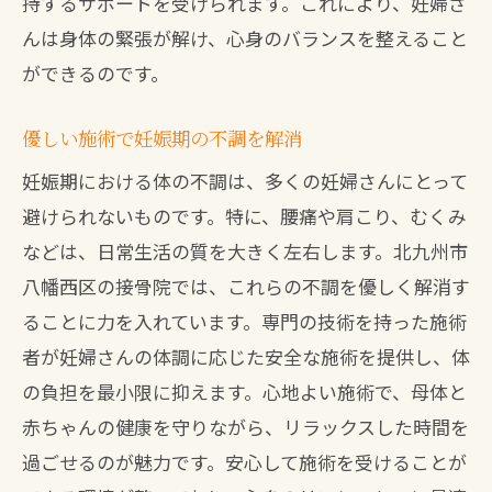
妊婦さんに最適な施術の選び方
持するサポートを受けられます。これにより、妊婦さ
んは身体の緊張が解け、心身のバランスを整えること
育児前に心と体を整える
ができるのです。
通いやすさを考えた接骨院
信頼できる施術者の存在
優しい施術で妊娠期の不調を解消
マタニティ施術の予約方法
妊娠期における体の不調は、多くの妊婦さんにとって
妊婦さんに優しい北九州市八幡西区の接骨院
避けられないものです。特に、腰痛や肩こり、むくみ
の選び方ガイド
などは、日常生活の質を大きく左右します。北九州市
安心して選べる接骨院の基準
八幡西区の接骨院では、これらの不調を優しく解消す
妊婦さんに優しい施術者を見つける
ることに力を入れています。専門の技術を持った施術
口コミを活用した選び方
者が妊婦さんの体調に応じた安全な施術を提供し、体
の負担を最小限に抑えます。心地よい施術で、母体と
施術内容から選ぶ接骨院
赤ちゃんの健康を守りながら、リラックスした時間を
利用者の声を参考にする
過ごせるのが魅力です。安心して施術を受けることが
マタニティ施術の特長を理解