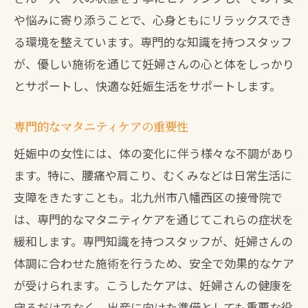
や悩みに寄り添うことで、心身ともにリラックスでき
アフターケアの重要性
る環境を整えています。専門的な知識を持つスタッフ
予約前に確認すべきこと
が、優しい施術を通じて妊婦さんの心と体をしっかり
妊娠中の不調を和らげる北九州市八幡西区の
とサポートし、快適な妊娠生活をサポートします。
接骨院の魅力
妊婦さんに特化した施術の魅力
専門的なマタニティケアの重要性
効果的なマタニティマッサージとは
妊娠中の女性には、体の変化に伴う様々な不調があり
心地よい施術でリフレッシュ
ます。特に、腰痛や肩こり、むくみなどは日常生活に
心身のバランスを整える施術
支障をきたすことも。北九州市八幡西区の接骨院で
地域密着型のサポート体制
は、専門的なマタニティケアを通じてこれらの症状を
緩和します。専門知識を持つスタッフが、妊婦さんの
施術後の爽快感を体感
体調に合わせた施術を行うため、安全で効果的なケア
マタニティマッサージが受けられる北九州市
が受けられます。こうしたケアは、妊婦さんの健康を
八幡西区の接骨院の特徴
守るだけでなく、出産に向けた準備としても重要な役