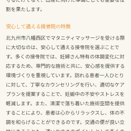
北九州市八幡西区の接骨院の特色
割を果たします。
施術者の専門性と技術力
妊娠期特有の悩みに対応
安心して通える接骨院の特徴
癒しの空間で心もリラックス
北九州市八幡西区でマタニティマッサージを受ける際
安全で安心の施術環境
に大切なのは、安心して通える接骨院を選ぶことで
カスタマイズされた施術プラン
す。多くの接骨院では、妊婦さん特有の体調変化に対
応するため、専門的な施術と共に、安心感を提供する
接骨院でのマタニティマッサージが妊婦さん
環境づくりを重視しています。訪れる患者一人ひとり
に支持される理由
に対して、丁寧なカウンセリングを行い、適切なケア
妊婦さんの声から分かる支持の理由
プランを提案することで、妊娠中の不安やストレスを
施術の効果を実感する瞬間
軽減します。また、清潔で落ち着いた施術空間を提供
妊婦さんの安心感を支える施術
することにより、患者は心からリラックスし、体の不
丁寧なカウンセリングと施術
調を和らげることができるのです。交通の便が良い立
通いやすい接骨院の立地条件