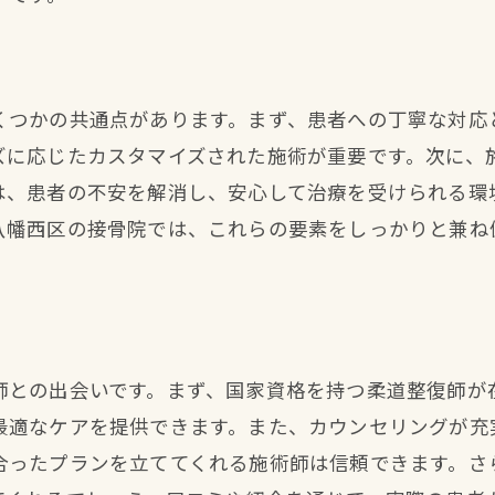
接骨院での産後矯正がもたらす体への変化
骨盤の安定が姿勢改善に繋がる理由
筋肉のバランス調整による健康増進
くつかの共通点があります。まず、患者への丁寧な対応
疲労感の軽減と日々の活動への影響
ズに応じたカスタマイズされた施術が重要です。次に、
産後特有の体調不良の改善例
は、患者の不安を解消し、安心して治療を受けられる環
八幡西区の接骨院では、これらの要素をしっかりと兼ね
施術後の体の変化に対するフィードバック
長期的な健康維持のためのポイント
産後矯正に適した接骨院の選び方ガイド
初めての方でも安心な院選びのコツ
師との出会いです。まず、国家資格を持つ柔道整復師が
口コミ情報の信頼性とその見極め方
最適なケアを提供できます。また、カウンセリングが充
見学や相談を通じた院内の雰囲気確認
合ったプランを立ててくれる施術師は信頼できます。さ
専門資格を持つ施術師の重要性