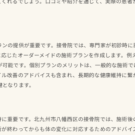
てくれるでしょう。口コミや紹介を通じて、実際の患者
近隣における通院の便利さを考慮する
料金やプランの透明性を重視する
接骨院での専門施術が産後の体に与える影響
施術がもたらす短期的な効果と安定感
ランの提供が重要です。接骨院では、専門家が初診時に
長期的な健康維持に向けた施術計画
に応じたオーダーメイドの施術プランを作成します。例
個別に合わせた施術の効果的な進め方
が可能です。個別プランのメリットは、一般的な施術で
専門家のアドバイスがライフスタイルに与える影
イル改善のアドバイスも含まれ、長期的な健康維持に繋
施術後のフォローアップで健康の持続をサポート
鍵となります。
産後健康維持のための日常的なケア方法
北九州市八幡西区の接骨院が提供する産後ケアとは
地域に根ざした接骨院の強み
特に重要です。北九州市八幡西区の接骨院では、施術後
ママたちの声を活かしたサービス内容
術が終わってからも体の変化に対応するためのアドバイ