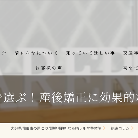
紹介
晴レルヤについて
知っていてほしい事
交通
お客様の声
初め
で選ぶ！産後矯正に効果的
大分県佐伯市の肩こり/頭痛/腰痛 なら晴レルヤ整体院
健康コラム