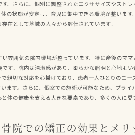
です。さらに、個別に調整されたエクササイズやストレ
講習会やイベントでの産後ケア情報提供
、体の状態が安定し、育児に集中できる環境が整います
地域連携による多角的な健康支援
る存在として地域の人々から評価されています。
産後に役立つ情報の定期的な発信
産後ケアを支えるコミュニティの形成
産後の骨盤矯正成功例から学ぶ接骨院の選び方
すい雰囲気の院内環境が整っています。特に産後のママ
成功事例に学ぶ施術の実際の効果
要です。院内は清潔感があり、柔らかな照明と心地よい
利用者の声から見る選び方のポイント
ーで親切な対応を心掛けており、患者一人ひとりのニー
具体的な成功ケーススタディ
ています。さらに、個室での施術が可能なため、プライ
意識すべき選択基準とその背景
心と体の健康を支える大きな要素であり、多くの人に愛
成功例から導き出される最適な施術方法
接骨院選びで失敗しないためのアドバイス
接骨院での矯正の効果とメリ
接骨院での矯正施術が産後の健康回復をサポートする