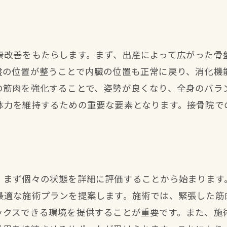
健康回復に必要な施術の役割
専門的なアプローチによる効果
施術がもたらす身体的な変化
康改善をもたらします。まず、出産によって広がった骨
産後の生活習慣改善に向けた指導
盤の位置が整うことで内臓の位置も正常に戻り、消化機
産後健康維持のための継続的なサポート
の筋肉を強化することで、姿勢が良くなり、全身のバラ
矯正施術が生活の質に与える積極的な影響
体力を維持するための重要な要素となります。接骨院で
、まず個々の状態を詳細に評価することから始まります
最適な施術プランを提案します。施術では、緊張した筋
ックスできる環境を提供することが重要です。また、施