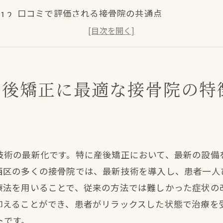
口コミで評価される接骨院の共通点
安心して任せられる施術師の選び方
個別プランでより効果的な矯正を提供
アフターケアの充実がもたらす安心感
産後矯正に最適な接骨院の特
親しみやすい雰囲気の院内環境
産後の体を整える！接骨院での矯正の効果とメリット
産後の骨盤矯正で期待できる健康改善
腰痛や姿勢の改善に向けた施術の流れ
技術の最新化です。特に産後矯正において、最新の設備
接骨院での矯正がもたらす心身のリフレッシュ
西区の多くの接骨院では、最新技術を導入し、患者一人
日常生活で実感する施術の効果
療法を用いることで、従来の方法では難しかった症状の
専門家による施術で安心のサポート
抑えることができ、患者がリラックスした状態で治療を
産後に適した矯正のタイミングと頻度
トです。