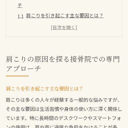
チ
肩こりを引き起こす主な要因とは？
生活習慣が肩こりに与える影響
接骨院で行われる肩こり原因の詳しい検
査方法
筋肉の使い方と肩こりの関連性
肩こりの原因を探る接骨院での専門
姿勢改善がもたらす肩こり解消への道
アプローチ
肩こり予防に重要な日常の工夫
北九州市八幡西区で評判の接骨院が提供する
肩こりを引き起こす主な要因とは？
肩こり治療法
肩こりは多くの人々が経験する一般的な悩みですが、
特化した治療プランの特徴
その主な要因は生活習慣や身体の使い方に深く関係し
オーダーメイドの施術で得られる効果
ています。特に長時間のデスクワークやスマートフォ
最新技術を駆使した肩こり解消法
ンの使用は、肩や首に過度な負担をかけることが多