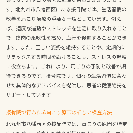
肩こり改善に役立つ接骨院での施術体験談
す。北九州市八幡西区にある接骨院では、生活習慣の
実際に改善を体験した患者の声
改善を肩こり治療の重要な一環としています。例え
施術前と施術後のビフォーアフター
ば、適度な運動やストレッチを生活に取り入れること
長期的な効果が得られた治療例
で、筋肉の柔軟性を高め、血行を促進することができ
患者が感じた施術中の変化
ます。また、正しい姿勢を維持することや、定期的に
肩こり改善に向けた日々のチャレンジ
リラックスする時間を設けることも、ストレスの軽減
接骨院通院後の生活の変化と満足度
に役立ちます。これにより、肩こりの予防と改善が期
待できるのです。接骨院では、個々の生活習慣に合わ
肩こりの再発を防ぐための接骨院による継続
せた具体的なアドバイスを提供し、患者の健康維持を
的ケアの重要性
サポートしています。
再発防止に必要な継続的な施術とは
リハビリプログラムの導入効果
接骨院で行われる肩こり原因の詳しい検査方法
ストレッチ指導とセルフケアの奨励
北九州市八幡西区の接骨院では、肩こりの原因を特定
ライフスタイル改善による肩こり予防