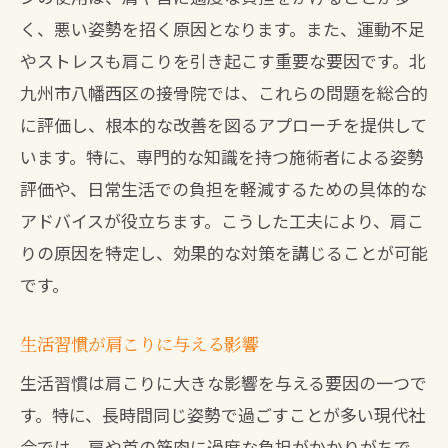
く、悪い姿勢を招く原因となります。また、運動不足
痛みを和らげるための具体的な施術例
やストレスも肩こりを引き起こす重要な要因です。北
患者に寄り添ったカウンセリングの重要
九州市八幡西区の接骨院では、これらの問題を総合的
性
に評価し、根本的な改善を図るアプローチを提供して
個別指導による再発防止策
います。特に、専門的な知識を持つ施術者による姿勢
接骨院の最新技術で肩こりから解放される方
評価や、日常生活での負担を軽減するための具体的な
法
アドバイスが役立ちます。こうした工夫により、肩こ
新しい治療技術の導入による効果
りの原因を特定し、効果的な対策を講じることが可能
接骨院で利用される最新機器
です。
肩こり治療におけるテクノロジーの役割
生活習慣が肩こりに与える影響
非侵襲的治療法の増加とそのメリット
専門家による技術研修と治療の質向上
生活習慣は肩こりに大きな影響を与える要因の一つで
す。特に、長時間同じ姿勢で過ごすことが多い現代社
患者の声から見る最新技術の実績
会では、肩や首の筋肉に過度な負担がかかりがちで