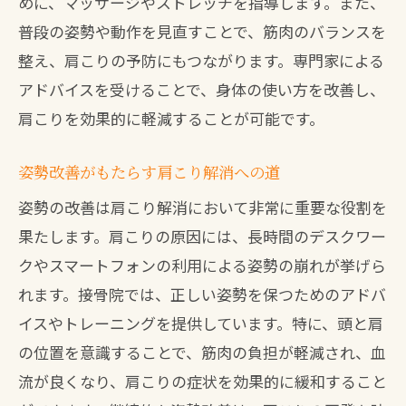
めに、マッサージやストレッチを指導します。また、
肩こり解消による生活の変化
普段の姿勢や動作を見直すことで、筋肉のバランスを
整え、肩こりの予防にもつながります。専門家による
施術を受けた患者の生活満足度向上
アドバイスを受けることで、身体の使い方を改善し、
仕事や趣味における生産性の向上
肩こりを効果的に軽減することが可能です。
身体的ストレスの軽減とその影響
地域における健康増進の貢献
姿勢改善がもたらす肩こり解消への道
肩こり解消のための接骨院での具体的な施術
姿勢の改善は肩こり解消において非常に重要な役割を
内容
果たします。肩こりの原因には、長時間のデスクワー
筋肉の緊張をほぐす施術とは
クやスマートフォンの利用による姿勢の崩れが挙げら
最新の施術技術の紹介とその効果
れます。接骨院では、正しい姿勢を保つためのアドバ
実践される姿勢矯正の手法
イスやトレーニングを提供しています。特に、頭と肩
の位置を意識することで、筋肉の負担が軽減され、血
個別ニーズに応じた施術プラン
流が良くなり、肩こりの症状を効果的に緩和すること
痛みを和らげるための具体的な手技