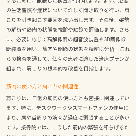
するために、徹底した検査が行われます。まず、患者
定期的なフォローアップの意義
の生活習慣や症状について詳しく聞き取りを行い、肩
個別プランでの長期的健康維持
こりを引き起こす要因を洗い出します。その後、姿勢
肩こり治療における接骨院の役割とその効果
の解析や筋肉の状態を視診や触診で評価します。さら
に、必要に応じて高解像度の超音波装置や3D画像診
接骨院の専門性と総合的アプローチ
断装置を用い、筋肉や関節の状態を精密に分析。これ
肩こり治療における接骨院の信頼性
らの検査を通じて、個々の患者に適した治療プランが
治療効果を高めるための連携施策
組まれ、肩こりの根本的な改善を目指します。
患者の健康維持を支えるサポート体制
肩こり改善に向けた治療実績の紹介
筋肉の使い方と肩こりの関連性
接骨院が地域社会に与える健康促進の影
肩こりは、日常の筋肉の使い方とも密接に関連してい
響
ます。特に、デスクワークやスマートフォンの使用に
接骨院での肩こり治療がもたらす生活の質向
より、肩や首周りの筋肉が過度に緊張することが多い
上
です。接骨院では、こうした筋肉の緊張を和らげるた
健康的な生活を支える接骨院の役割