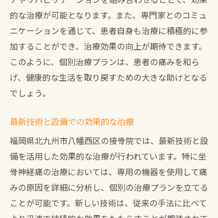
坐骨神経痛の一般的な原因
的な治療が可能となります。また、専門家とのコミュ
専門家による詳細な診断法
ニケーションを通じて、患者自身も治療に積極的に参
個別にカスタマイズされた改善プラン
加することができ、治療効果の向上が期待できます。
診断から治療までの流れ
このように、個別治療プランは、患者の痛みを和ら
進行度に応じた適切な治療法
げ、健康的な生活を取り戻すための大きな助けとなる
予後を見据えた長期的な治療戦略
でしょう。
接骨院の電気刺激療法で坐骨神経痛を緩和す
最新技術と設備での効果的な治療
る方法
福岡県北九州市八幡西区の接骨院では、最新技術と設
電気刺激療法の仕組みと効果
備を活用した効果的な治療が行われています。特に坐
痛み緩和における具体的な例
骨神経痛の治療においては、専用の機器を使用して痛
患者による治療の体験談
みの原因を詳細に分析し、個別の治療プランを立てる
安全に行うための注意点
ことが可能です。新しい技術は、従来の手法に比べて
他の治療法との併用効果