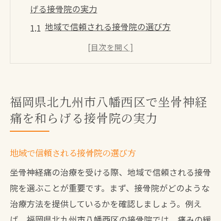
げる接骨院の実力
地域で信頼される接骨院の選び方
経験豊富な専門家による個別治療プラン
最新技術と設備での効果的な治療
患者の声から見る接骨院の実績
坐骨神経痛に特化した治療法とは
福岡県北九州市八幡西区で坐骨神経
痛を和らげる接骨院の実力
なぜ接骨院での治療が効果的なのか
坐骨神経痛に悩む方必見！接骨院での治療で
日常を取り戻そう
地域で信頼される接骨院の選び方
接骨院での治療プロセスについて
坐骨神経痛の治療を受ける際、地域で信頼される接骨
痛みの根本原因を突き止める
院を選ぶことが重要です。まず、接骨院がどのような
治療後の日常生活でのケア方法
治療方法を提供しているかを確認しましょう。例え
ば、福岡県北九州市八幡西区の接骨院では、痛みの緩
多角的な治療アプローチの紹介