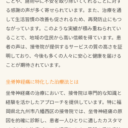
初回のカウンセリングの重要性
ことや、施術中に不安を取り除いてくれることに対す
る感謝の声が多く寄せられています。また、治療を通
治療前に知っておくべきこと
して生活習慣の改善も促されるため、再発防止にもつ
通院が続けやすい環境作り
ながっています。このような実績が積み重ねられてい
患者の状態に応じた柔軟な対応
ることで、地域の住民から高い信頼を得ています。患
治療後のサービスとフォローアップ
者の声は、接骨院が提供するサービスの質の高さを証
健康的な生活をサポートする接骨院の役割と
明しており、今後も多くの人々に安心と健康を届ける
坐骨神経痛対策
ことが期待されています。
健康維持に役立つアドバイス
坐骨神経痛に特化した治療法とは
坐骨神経痛再発防止のための習慣
接骨院が提供する健康プログラム
坐骨神経痛の治療において、接骨院は専門的な知識と
経験を活かしたアプローチを提供しています。特に福
生活を見直すためのセルフケア
岡県北九州市八幡西区の接骨院では、坐骨神経痛の原
身体づくりに役立つ運動法
因を的確に診断し、患者一人ひとりに適したカスタマ
地域の健康イベントへの参加