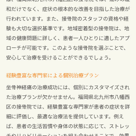
和だけでなく、症状の根本的な改善を目指した治療が
患者参加型の治療計画の重要性
行われています。また、接骨院のスタッフの資格や経
坐骨神経痛の予防策とアドバイス
験も大切な選択基準です。地域密着型の接骨院は、地
地域密着の接骨院が提供する坐骨神経痛への
域の健康問題に詳しく、患者一人ひとりに適したアプ
最新アプローチ
ローチが可能です。このような接骨院を選ぶことで、
最新の研究に基づく治療法
安心して治療を受けることができるでしょう。
コミュニケーションの重要性
地域の特性を生かした治療とは
経験豊富な専門家による個別治療プラン
接骨院が提供するユニークなサービス
坐骨神経痛の治療成功には、個別にカスタマイズされ
患者への温かいサポート体制
た治療プランが欠かせません。福岡県北九州市八幡西
区の接骨院では、経験豊富な専門家が患者の症状を詳
地域社会への貢献と健康促進
細に評価し、最適な治療法を提供しています。例え
坐骨神経痛の原因を探る！接骨院での診断と
ば、患者の生活習慣や身体の状態に応じて、ストレッ
改善プラン
チやリハビリテーションを組み合わせることで、効果