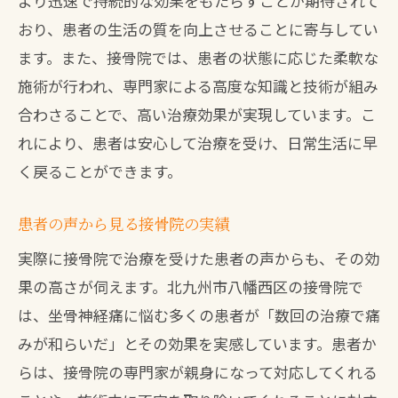
より迅速で持続的な効果をもたらすことが期待されて
電気刺激療法の最新技術
おり、患者の生活の質を向上させることに寄与してい
リハビリテーションの力！接骨院での坐骨神
ます。また、接骨院では、患者の状態に応じた柔軟な
経痛改善事例
施術が行われ、専門家による高度な知識と技術が組み
合わさることで、高い治療効果が実現しています。こ
リハビリテーションの基礎知識
れにより、患者は安心して治療を受け、日常生活に早
実際の改善事例の紹介
く戻ることができます。
リハビリプログラムの内容
継続的な改善を目指す取り組み
患者の声から見る接骨院の実績
運動とストレッチの重要性
実際に接骨院で治療を受けた患者の声からも、その効
専門家が推奨するリハビリ方法
果の高さが伺えます。北九州市八幡西区の接骨院で
安心して通える接骨院の選び方と坐骨神経痛
は、坐骨神経痛に悩む多くの患者が「数回の治療で痛
治療のポイント
みが和らいだ」とその効果を実感しています。患者か
信頼できる接骨院の特徴
らは、接骨院の専門家が親身になって対応してくれる