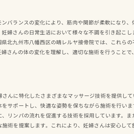
良い接骨院の選び方と注意点
妊婦さんに適した施設の見極め方
モンバランスの変化により、筋肉や関節が柔軟になり、
口コミや評判を活用した選び方
、妊婦さんの日常生活において様々な不調を引き起こし
施術内容とサービスの比較ポイント
岡県北九州市八幡西区の晴レルヤ接骨院では、これらの
通いやすい立地とアクセスの重要性
妊婦さんの体の変化を理解し、適切な施術を行うことで
信頼できるスタッフとの出会い
婦さんに特化したさまざまなマッサージ技術を提供して
体をサポートし、快適な姿勢を保ちながら施術を行いま
に、リンパの流れを促進する技術を採用しています。ま
な施術を提案します。これにより、妊婦さんは安心して