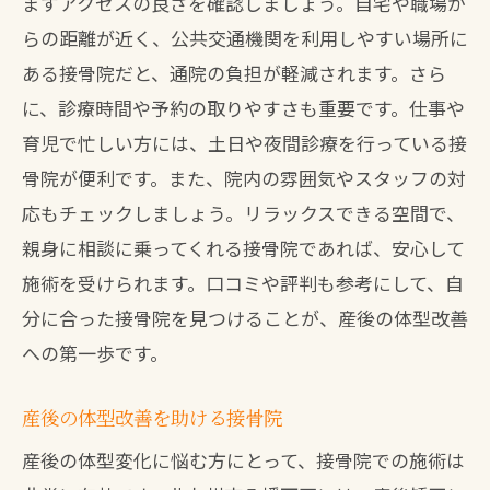
まずアクセスの良さを確認しましょう。自宅や職場か
接骨院での産後矯正体験を聞く
らの距離が近く、公共交通機関を利用しやすい場所に
産後矯正の効果を最大限に引き出す
ある接骨院だと、通院の負担が軽減されます。さら
に、診療時間や予約の取りやすさも重要です。仕事や
信頼の置ける接骨院の特徴とは
育児で忙しい方には、土日や夜間診療を行っている接
産後の悩みに応える接骨院選び
骨院が便利です。また、院内の雰囲気やスタッフの対
予約のしやすさで選ぶ接骨院
応もチェックしましょう。リラックスできる空間で、
親身に相談に乗ってくれる接骨院であれば、安心して
施術を受けられます。口コミや評判も参考にして、自
分に合った接骨院を見つけることが、産後の体型改善
への第一歩です。
産後の体型改善を助ける接骨院
産後の体型変化に悩む方にとって、接骨院での施術は