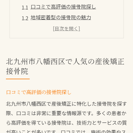
口コミで高評価の接骨院探し
地域密着型の接骨院の魅力
産後ケア専門の施術内容は
通いやすい接骨院の選び方
産後の体型改善を助ける接骨院
北九州市八幡西区で人気の産後矯正
実際の施術体験談を紹介
接骨院
産後ケアが充実した北九州の接骨院
産後ケアで評判の接骨院はここ
口コミで高評価の接骨院探し
専門家によるカスタムケアとは
接骨院での産後ケアの流れ紹介
北九州市八幡西区で産後矯正に特化した接骨院を探す
際、口コミは非常に重要な情報源です。多くの患者か
安心して通える接骨院の特徴
ら高評価を得ている接骨院は、技術力とサービスの質
産後の不調を和らげる方法
が高いことが多いです。口コミでは、施術の効果やス