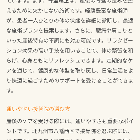
ています。まず、骨盤矯正は、産後の骨盤の歪みを整
健康的な体型維持をサポート
えるために欠かせない施術です。経験豊富な施術師
産後のボディラインを整える
が、患者一人ひとりの体の状態を詳細に診断し、最適
接骨院で美しい姿勢を手に入れる
な施術プランを提案します。さらに、腰痛や肩こりと
体型改善の成功体験をシェア
いった産後特有の不調にも対応可能です。リラクゼー
産後の健康を支える北九州の接骨院
ション効果の高い手技を用いることで、体の緊張を和
北九州で選ばれる接骨院の特徴
らげ、心身ともにリフレッシュできます。定期的なケ
アを通じて、健康的な体型を取り戻し、日常生活をよ
産後の健康を守る接骨院の施術
り快適に過ごすためのサポートを受けることができま
接骨院での健康維持法を学ぶ
す。
産後の体調管理の重要性を解説
北九州の信頼できる接骨院を探す
通いやすい接骨院の選び方
健康回復を目指す接骨院の選び方
産後のケアを受ける際には、通いやすさも重要なポイ
北九州市で産後矯正が上手な接骨院を探す
ントです。北九州市八幡西区で接骨院を選ぶ際には、
産後矯正で評判の接骨院を比較