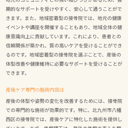
育児と両立できる接骨院通い
期的なサポートを受けやすく、安心して通うことがで
体験者の声から選ぶ接骨院
きます。また、地域密着型の接骨院では、地元の健康
イベントや講座を開催することもあり、地域全体の健
北九州市で産後ケアに強い接骨院を発見
康意識向上に貢献しています。これにより、患者との
産後ケアを得意とする接骨院一覧
信頼関係が築かれ、質の高いケアを受けることができ
接骨院での産後ケアの魅力を探る
るのです。地域密着型の接骨院を選ぶことで、産後の
地元のママたちに支持される理由
体型改善や健康維持に必要なサポートを受けることが
産後のストレス軽減方法も紹介
できます。
接骨院選びのポイントとは
産後ケア専門の施術内容は
体の悩みに応える接骨院探し
八幡西区の接骨院で産後の体型を改善
産後の体型や姿勢の変化を改善するためには、接骨院
での専門的な施術が効果的です。特に、北九州市八幡
産後体型改善に特化した接骨院
西区の接骨院では、産後ケアに特化した施術を提供し
接骨院での体型改善プログラム