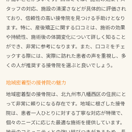
個別ケアで体型を戻す秘訣
タッフの対応、施設の清潔さなどが具体的に評価され
八幡西区で産後矯正が得意な接骨院
ており、信頼性の高い接骨院を見つける手助けとなり
産後矯正のスペシャリストを探す
ます。特に、産後矯正に関する口コミは、施術の効果
接骨院での産後矯正の効果とは
や持続性、施術後の体調変化について詳しく知ること
産後の姿勢改善に役立つ施術法
ができ、非常に参考になります。また、口コミをチェ
地元で信頼される接骨院の選び方
ックする際には、実際に訪れた患者の声を重視し、多
くの人が推奨する接骨院を選ぶと良いでしょう。
産後回復をサポートする接骨院
予約の取りやすさで評判の接骨院
地域密着型の接骨院の魅力
産後矯正で評判の北九州接骨院を紹介
地域密着型の接骨院は、北九州市八幡西区の住民にと
産後矯正の施術内容を詳しく解説
って非常に頼りになる存在です。地域に根ざした接骨
北九州の接骨院での成功事例
院は、患者一人ひとりに対する丁寧な対応が特徴で、
接骨院選びで失敗しないために
個々のニーズに応じた最適な施術を提供しています。
産後の骨盤矯正で健康を取り戻す
地元のコミュニティとの強い結びつきがあるため、長