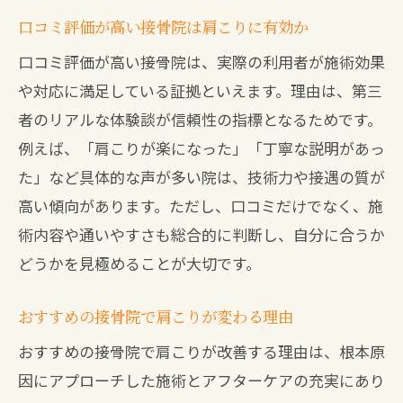
専門性で選ぶ接骨院の肩こり相談体制
口コミ評価が高い接骨院は肩こりに有効か
口コミで分かる相談しやすい接骨院とは
口コミ評価が高い接骨院は、実際の利用者が施術効果
費用対効果の高い接骨院活用法を紹介
や対応に満足している証拠といえます。理由は、第三
接骨院で肩こりを賢く改善する費用対策
者のリアルな体験談が信頼性の指標となるためです。
保険適用で費用負担を抑える接骨院活用
例えば、「肩こりが楽になった」「丁寧な説明があっ
た」など具体的な声が多い院は、技術力や接遇の質が
肩こり施術の費用と接骨院選びのコツ
高い傾向があります。ただし、口コミだけでなく、施
費用対効果の高い接骨院はどこにあるか
術内容や通いやすさも総合的に判断し、自分に合うか
八幡西区で評判の接骨院活用術を解説
どうかを見極めることが大切です。
接骨院選びで損しない肩こり改善法とは
この地域で信頼できる接骨院の特徴まとめ
おすすめの接骨院で肩こりが変わる理由
信頼される接骨院の肩こり改善実績とは
おすすめの接骨院で肩こりが改善する理由は、根本原
八幡西区で人気の接骨院が重視する点
因にアプローチした施術とアフターケアの充実にあり