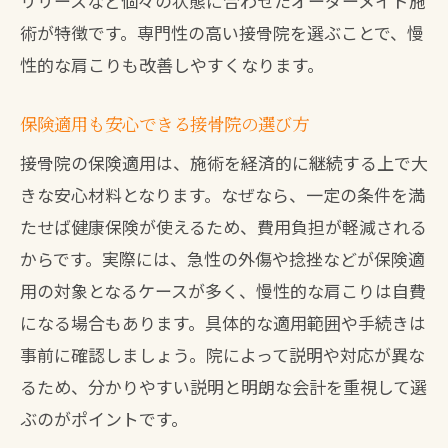
リリースなど個々の状態に合わせたオーダーメイド施
整体と接骨院の違いを徹底比較してみた
術が特徴です。専門性の高い接骨院を選ぶことで、慢
整体と接骨院の肩こり施術を比較検証
性的な肩こりも改善しやすくなります。
接骨院と整体の特徴と肩こり改善効果
八幡西区で接骨院と整体の選び方とは
保険適用も安心できる接骨院の選び方
腰痛も含めた整体・接骨院の違いを解説
接骨院の保険適用は、施術を経済的に継続する上で大
肩こりには接骨院と整体どちらが最適か
きな安心材料となります。なぜなら、一定の条件を満
保険適用面で見る接骨院と整体の違い
たせば健康保険が使えるため、費用負担が軽減される
肩こり改善を目指すならどこに相談すべきか
からです。実際には、急性の外傷や捻挫などが保険適
肩こり相談は接骨院が最適な理由を解説
用の対象となるケースが多く、慢性的な肩こりは自費
になる場合もあります。具体的な適用範囲や手続きは
接骨院と整形外科の使い分け方とは
事前に確認しましょう。院によって説明や対応が異な
肩こりに整体や接骨院どちらを選ぶべき
るため、分かりやすい説明と明朗な会計を重視して選
か
ぶのがポイントです。
八幡西区で信頼できる接骨院の相談窓口