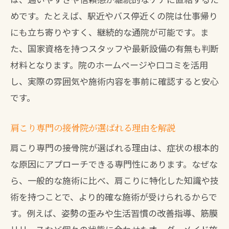
保険が使える接骨院と肩こり改善の関係
めです。たとえば、駅近やバス停近くの院は仕事帰り
肩こり施術で保険適用されるケースとは
にも立ち寄りやすく、継続的な通院が可能です。ま
安心して通える保険適用接骨院の特徴
た、国家資格を持つスタッフや最新設備の有無も判断
材料となります。院のホームページや口コミを活用
費用が気になる方に接骨院の保険活用法
し、実際の雰囲気や施術内容を事前に確認すると安心
肩こり対策で注目される施術内容を解説
です。
接骨院で受けられる肩こり対策の施術内
容
肩こり専門の接骨院が選ばれる理由を解説
肩こりに特化した接骨院の施術ポイント
肩こり専門の接骨院が選ばれる理由は、症状の根本的
八幡西区の接骨院で人気の施術メニュー
な原因にアプローチできる専門性にあります。なぜな
腰痛も対応できる接骨院の肩こり施術例
ら、一般的な施術に比べ、肩こりに特化した知識や技
ボキボキしない接骨院施術の安全性とは
術を持つことで、より的確な施術が受けられるからで
接骨院施術で肩こりが変わる理由を解説
す。例えば、姿勢の歪みや生活習慣の改善指導、筋膜