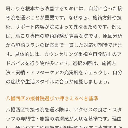
おすすめの接骨院で肩こりが変わる理由
肩こりを根本から改善するためには、自分に合った接
慢性的な肩こりに接骨院が効果的な理由
骨院を選ぶことが重要です。なぜなら、施術方針や技
接骨院が肩こりの根本改善に強い理由と
術、サポート内容が院によって異なるためです。例え
は
ば、肩こり専門の施術経験が豊富な院では、原因分析
慢性肩こりに効く接骨院の施術内容とは
から施術プランの提案まで一貫した対応が期待できま
肩こり専門接骨院で感じる効果の違い
す。具体的には、カウンセリング重視や再発防止のア
ドバイスを行う院が多いです。選択の際は、施術方
八幡西区で接骨院が選ばれる理由と背景
法・実績・アフターケアの充実度をチェックし、自分
保険適用の接骨院で肩こり改善を目指す
の症状や生活スタイルに合うか確認しましょう。
整体ではなく接骨院が支持される理由
保険適用で安心できる接骨院のポイント
八幡西区の接骨院選びで押さえるべき基準
接骨院の保険適用で肩こり治療が安心
八幡西区で接骨院を選ぶ際は、アクセスの良さ・スタ
八幡西区で保険利用可能な接骨院の探し
ッフの専門性・施設の清潔感が大切な基準です。理由
方
は、通いやすさや信頼感が継続的なケアに直結するた