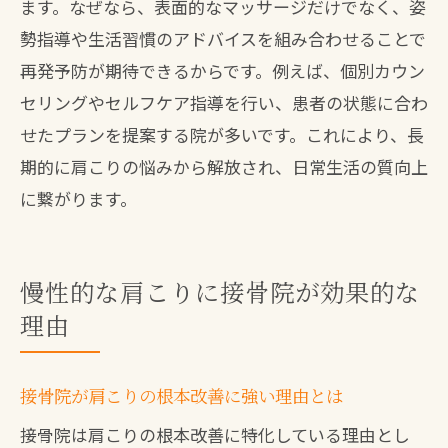
口コミで高評価の接骨院の特徴を紹介
ます。なぜなら、表面的なマッサージだけでなく、姿
保険適用でも安心できる接骨院の信頼性
勢指導や生活習慣のアドバイスを組み合わせることで
再発予防が期待できるからです。例えば、個別カウン
専門スタッフ在籍の接骨院が選ばれる理
セリングやセルフケア指導を行い、患者の状態に合わ
由
せたプランを提案する院が多いです。これにより、長
肩こり以外も相談できる接骨院の魅力
期的に肩こりの悩みから解放され、日常生活の質向上
に繋がります。
慢性的な肩こりに接骨院が効果的な
理由
接骨院が肩こりの根本改善に強い理由とは
接骨院は肩こりの根本改善に特化している理由とし