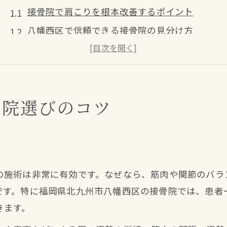
接骨院で肩こりを根本改善するポイント
八幡西区で信頼できる接骨院の見分け方
肩こりに強い接骨院の特徴と選び方
接骨院の実績や口コミを活用する方法
肩こり改善で押さえたい接骨院の基準
骨院選びのコツ
慢性的な肩こりに悩む女性へおすすめの方法
女性に優しい接骨院で肩こりをケアする
接骨院の骨盤矯正が肩こり改善に有効な理由
ト
慢性的な肩こりと女性特有の悩み対策法
の施術は非常に有効です。なぜなら、筋肉や関節のバラ
女性スタッフ在籍の接骨院のメリット
です。特に福岡県北九州市八幡西区の接骨院では、患者
仕事や家事と両立できる接骨院の選び方
きます。
接骨院通院の頻度と効果的な活用法とは