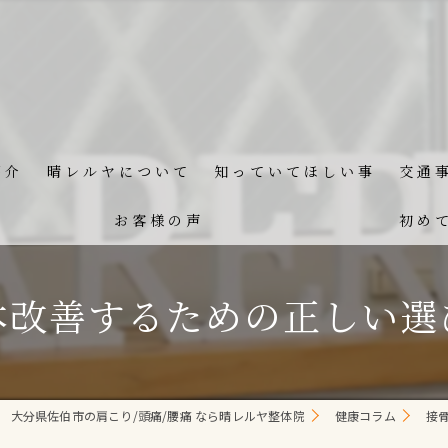
紹介
晴レルヤについて
知っていてほしい事
交通
お客様の声
初め
本改善するための正しい選
大分県佐伯市の肩こり/頭痛/腰痛 なら晴レルヤ整体院
健康コラム
接