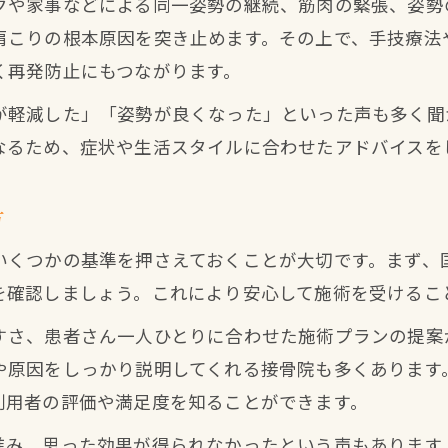
クや家事などによる同一姿勢の継続、筋肉の緊張、姿勢
肩こり改善に最適な接骨院通院の頻度
肩こりの根本原因を突き止めます。その上で、手技療法
接骨院で効果を感じるまでの通院の流れ
く再発防止にもつながります。
無理なく続けられる接骨院の活用方法
が軽減した」「姿勢が良くなった」といった声も多く聞
忙しい方におすすめの接骨院通院スケジュール
なるため、症状や生活スタイルに合わせたアドバイスを
接骨院通院で肩こりを安定して改善するコツ
肩こりと姿勢改善を両立するためのポイント
方
接骨院で姿勢と肩こりを同時にケアする方法
いくつかの基準を押さえておくことが大切です。まず、
骨盤矯正で肩こりと姿勢を整える接骨院施術
を確認しましょう。これにより安心して施術を受けるこ
日常生活で意識したい肩こりと姿勢改善の習慣
すさ、患者さん一人ひとりに合わせた施術プランの提案
接骨院の姿勢チェックが肩こり予防に役立つ理
や原因をしっかり説明してくれる接骨院も多くあります
ストレッチと接骨院施術の併用で効果アップ
利用者の評価や満足度を知ることができます。
信頼できる接骨院で実現する体の根本改善
進み、思った効果が得られなかったという声もあります