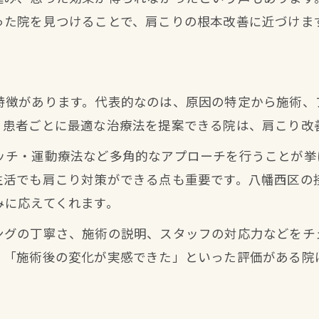
接骨院で根本から肩こりを改善する仕組み
った院を見つけることで、肩こりの根本改善に近づけま
国家資格を持つ接骨院スタッフの安心感
接骨院施術で体全体のバランスを調整する方法
体の土台から見直す接骨院の根本施術とは
特徴があります。代表的なのは、原因の特定から施術、
信頼できる接骨院で継続治療の重要性を知る
、患者ごとに最適な治療法を提案できる院は、肩こり改
肩こり解消に役立つ接骨院の活用術
ッチ・運動療法など多角的なアプローチを行うことが挙
接骨院を効果的に利用して肩こりを解消する
生活でも肩こり対策ができる点も重要です。八幡西区の
自分に合った接骨院施術メニューの選び方
みに応えてくれます。
肩こりの原因に合わせた接骨院の活用法
ングの丁寧さ、施術の説明、スタッフの対応力などをチ
接骨院で得られる肩こり予防のアドバイス
」「施術後の変化が実感できた」といった評価がある院
自宅ケアと接骨院施術の組み合わせが効果的