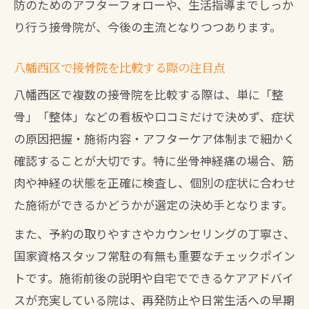
防のためのアフターフォローや、生活指導までしっか
再発しにくい身体づくりへのサポート方
り行う接骨院が、今後の主流となりつつあります。
法
骨盤矯正で坐骨神経痛を和らげる方法を紹介
八幡西区で接骨院を比較する際の注目点
接骨院による骨盤矯正がもたらす効果
八幡西区で複数の接骨院を比較する際は、単に「整
坐骨神経痛に骨盤矯正が必要な理由
骨」「整体」などの看板や口コミだけで決めず、症状
八幡西区で骨盤矯正対応の接骨院を探す
の原因把握・施術内容・アフターケア体制まで細かく
確認することが大切です。特に坐骨神経痛の場合、筋
整体と骨盤矯正の違いと併用ポイント
肉や神経の状態を正確に検査し、個別の症状に合わせ
骨盤矯正後の身体変化と注意点を解説
た施術ができるかどうかが選定の決め手となります。
坐骨神経痛のNG行動と接骨院での対策ポイ
ント
また、予約の取りやすさやカウンセリングの丁寧さ、
国家資格スタッフ常駐の有無も重要なチェックポイン
坐骨神経痛で避けたいNG行動の具体例
トです。施術前後の説明や自宅でできるケアアドバイ
接骨院で教わる日常生活の注意事項
スが充実している院は、再発防止や日常生活への早期
無理な動作が痛みに与える影響を知る