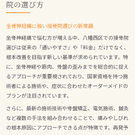
院の選び方
安心して通える八幡西区の接骨院特徴解説
八幡西区接骨院の安心できる雰囲気とは
女性が通いやすい接骨院の特徴を解説
坐骨神経痛に強い接骨院選びの新常識
接骨院の衛生管理やプライバシー配慮
坐骨神経痛で悩む方が増える中、八幡西区での接骨院
専門スタッフによる丁寧な施術体験談
選びは従来の「通いやすさ」や「料金」だけでなく、
根本改善を目指す新しい基準が求められています。特
口コミ高評価の接骨院が信頼される理由
に、坐骨神経や筋肉、骨盤の歪みまでを総合的に捉え
再発を防ぐための接骨院アフターケアとは
るアプローチが重要視されており、国家資格を持つ施
接骨院で受けられる再発予防アフターケ
術者による施術や、症状に合わせたオーダーメイドの
ア
プランが注目されています。
坐骨神経痛の生活指導を重視する理由
さらに、最新の施術技術や骨盤矯正、電気施術、鍼灸
姿勢や筋肉のセルフケア指導が重要な訳
など複数の手法を組み合わせることで、痛みやしびれ
接骨院のフォロー体制で安心が続く仕組
の根本原因にアプローチできる点が特徴です。再発予
み