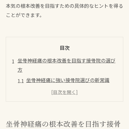
本気の根本改善を目指すための具体的なヒントを得る
ことができます。
目次
坐骨神経痛の根本改善を目指す接骨院の選び
方
坐骨神経痛に強い接骨院選びの新常識
八幡西区で接骨院を比較する際の注目点
接骨院の国家資格スタッフがいる安心感
症状把握とカウンセリング重視の理由
根本改善へ導く接骨院の施術内容とは
坐骨神経痛の根本改善を目指す接骨