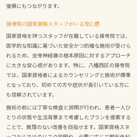
復帰にもつながります。
接骨院が提案する対策ポイントまとめ
症状悪化を防ぐための正しい姿勢とは
接骨院の国家資格スタッフがいる安心感
整形外科と接骨院どちらが最適か専門視点で
国家資格を持つスタッフが在籍している接骨院では、
検証
医学的な知識に基づいた安全かつ的確な施術が受けら
整形外科と接骨院の違いを専門的に解説
れるため、坐骨神経痛の根本原因に対するアプローチ
坐骨神経痛に適した受診先の選び方
に大きな安心感があります。特に、八幡西区の接骨院
では、国家資格者によるカウンセリングと施術が標準
接骨院ならではの施術メリットと特徴
となっており、初めての方や症状が長引いている方に
整形外科での診断と接骨院の併用の効果
も信頼されています。
症状や目的別に選ぶ判断ポイントとは
施術の前には丁寧な検査と説明が行われ、患者一人ひ
とりの状態や生活背景まで考慮したプランを提案する
ことで、無理のない改善を目指せます。国家資格スタ
ッフならではのリスク説明や、必要に応じて整形外科