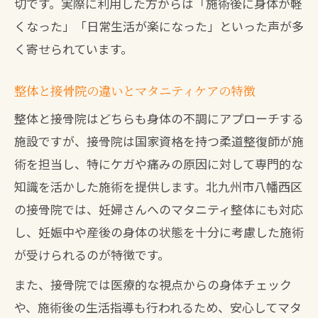
産後の不調を接骨院整体で改善するメリ
切です。実際に利用した方からは「施術後に身体が軽
ット
くなった」「日常生活が楽になった」といった声が多
く寄せられています。
整体による骨盤ケアで体型回復を目指す
方法
整体と接骨院の違いとマタニティケアの特徴
接骨院で産後ケアを受ける際の注意点
整体と接骨院はどちらも身体の不調にアプローチする
産後ママが選ぶ整体施術のおすすめポイ
施設ですが、接骨院は国家資格を持つ柔道整復師が施
ント
術を担当し、特にケガや痛みの原因に対して専門的な
接骨院の産後整体で感じる日常の変化
知識を活かした施術を提供します。北九州市八幡西区
リラックスを求めるなら安心の接骨院整体へ
の接骨院では、妊婦さんへのマタニティ整体にも対応
接骨院整体で心身のリラックス効果を得
し、妊娠中や産後の身体の状態を十分に考慮した施術
る理由
が受けられるのが特徴です。
整体施術で妊婦が安心できる環境作りの
また、接骨院では医療的な視点からの身体チェック
コツ
や、施術後の生活指導も行われるため、安心してマタ