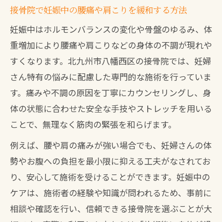
マタニティ整体が妊婦の心身に与える効
接骨院で妊娠中の腰痛や肩こりを緩和する方法
果とは
妊娠中はホルモンバランスの変化や骨盤のゆるみ、体
身体の変化に寄り添う接骨院のマタニティ整
重増加により腰痛や肩こりなどの身体の不調が現れや
体体験
すくなります。北九州市八幡西区の接骨院では、妊婦
接骨院で体験するマタニティ整体の施術
さん特有の悩みに配慮した専門的な施術を行っていま
内容
す。痛みや不調の原因を丁寧にカウンセリングし、身
整体を受ける際の妊婦の安全対策と工夫
体の状態に合わせた安全な手技やストレッチを用いる
接骨院での初回カウンセリングの重要性
ことで、無理なく筋肉の緊張を和らげます。
妊娠中の身体の悩みを解決する整体の流
例えば、腰や肩の痛みが強い場合でも、妊婦さんの体
れ
勢やお腹への負担を最小限に抑える工夫がなされてお
接骨院で得られるリラックス体験と評価
り、安心して施術を受けることができます。妊娠中の
産後ケアもできる整体で毎日を快適に過ごす
ケアは、施術者の経験や知識が問われるため、事前に
秘訣
相談や確認を行い、信頼できる接骨院を選ぶことが大