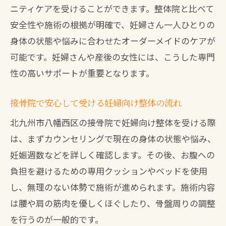
接骨院でリラックスできるマタニティ整
ニティケアを受けることができます。整体院と比べて
体の特徴
安全性や施術の根拠が明確で、妊婦さん一人ひとりの
ストレス緩和に役立つ接骨院整体のポイ
身体の状態や悩みに合わせたオーダーメイドのケアが
ント
可能です。妊婦さんや産後の女性には、こうした専門
リラックス重視の妊婦向け整体体験談
性の高いサポートが重要となります。
腰痛や肩こり改善に産後の整体が役立つ理由
接骨院で安心して受ける妊婦向け整体の流れ
接骨院整体で産後の腰痛や肩こりを緩和
北九州市八幡西区の接骨院で妊婦向け整体を受ける際
する方法
は、まずカウンセリングで現在の身体の状態や悩み、
整体と接骨院での産後ケアの違いと選び
妊娠週数などを詳しく確認します。その後、お腹への
方
負担を避けるための専用クッションやベッドを使用
産後に起こりやすい不調と整体の関係性
し、無理のない体勢で施術が進められます。施術内容
接骨院での定期的な整体がもたらす効果
は腰や肩の筋肉を優しくほぐしたり、骨盤周りの調整
腰痛や肩こり改善に整体を利用するメリ
を行うのが一般的です。