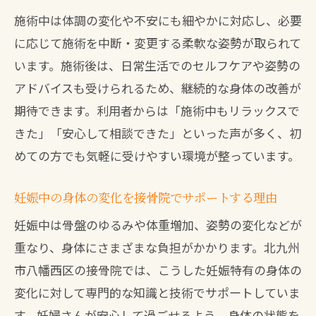
ット
施術中は体調の変化や不安にも細やかに対応し、必要
女性が選ぶ妊娠期サポート整体の効果とは
に応じて施術を中断・変更する柔軟な姿勢が取られて
接骨院で受ける妊娠期整体の効果と体感
います。施術後は、日常生活でのセルフケアや姿勢の
例
アドバイスも受けられるため、継続的な身体の改善が
女性に人気の接骨院整体の安全性と信頼
期待できます。利用者からは「施術中もリラックスで
性
きた」「安心して相談できた」といった声が多く、初
妊娠期の不調を整体でサポートする理由
めての方でも気軽に受けやすい環境が整っています。
接骨院で選ばれるマタニティ整体の特徴
妊娠中の身体の変化を接骨院でサポートする理由
女性が安心できる整体施術の工夫や配慮
妊娠中は骨盤のゆるみや体重増加、姿勢の変化などが
重なり、身体にさまざまな負担がかかります。北九州
市八幡西区の接骨院では、こうした妊娠特有の身体の
変化に対して専門的な知識と技術でサポートしていま
す。妊婦さんが安心して過ごせるよう、身体の状態を