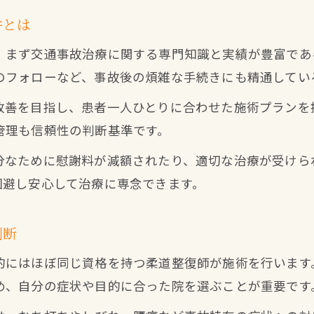
八幡西区で交通事故に強い接骨院が選ばれる理由
件とは
接骨院が交通事故治療で選ばれる具体的な強み
、まず交通事故治療に関する専門知識と実績が豊富であ
八幡西区で人気の接骨院が支持される背景
のフォローなど、事故後の煩雑な手続きにも精通してい
専門的な交通事故施術とサポート体制の充実
改善を目指し、患者一人ひとりに合わせた施術プランを
接骨院の口コミや評価が信頼につながる要因
管理も信頼性の判断基準です。
交通事故患者に寄り添う接骨院の対応事例
分なために慰謝料が減額されたり、適切な治療が受けら
後遺症リスクを防ぐポイントと接骨院治療の特徴
回避し安心して治療に専念できます。
接骨院治療で後遺症リスクを軽減する方法
交通事故後の症状改善に強い接骨院の特徴
判断
早期通院で後遺障害を予防する取り組みとは
的にはほぼ同じ資格を持つ柔道整復師が施術を行います
接骨院で受けられる根本治療と維持サポート
め、自分の症状や目的に合った院を選ぶことが重要です
後遺症予防に役立つ接骨院の最新施術技術