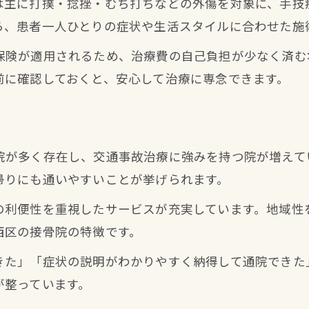
は主に打撲・捻挫・むち打ちなどの外傷を対象に、手技
慰謝料減額と接骨院通院の不安を解消する方法
ら、患者一人ひとりの症状や生活スタイルに合わせた施
接骨院通院で慰謝料が減額される理由と対策
保険が適用されるため、治療費の自己負担が少なく済む
交通事故で接骨院選びに迷う際のポイント
前に確認しておくと、安心して治療に専念できます。
保険会社とのやり取りで損しないための接骨院活
接骨院で不安を解消するサポート体制の紹介
慰謝料減額を防ぐ通院記録と診断書の重要性
院が多く存在し、交通事故治療に強みを持つ院が増えて
整形外科との併用が叶える交通事故治療の新常識
帰りにも通いやすいことが挙げられます。
接骨院と整形外科の併用で得られる治療効果
の利便性を重視したサービスが充実しています。地域性
交通事故治療で接骨院が担う役割と注意点
西区の接骨院の特徴です。
整形外科の診断書と接骨院施術の関係性とは
きた」「症状の説明がわかりやすく納得して通院できた
併用通院で慰謝料減額リスクを最小限に抑える
が整っています。
接骨院を利用した新しい交通事故治療の流れ