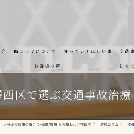
紹介
晴レルヤについて
知っていてほしい事
交通
お客様の声
初め
幡西区で選ぶ交通事故治療
大分県佐伯市の肩こり/頭痛/腰痛 なら晴レルヤ整体院
健康コラム
接