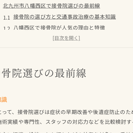
北九州市八幡西区で接骨院選びの最前線
接骨院の選び方と交通事故治療の基本知識
八幡西区で接骨院が人気の理由と特徴
交通事故対応で信頼できる接骨院の条件とは
整骨院との違いを知り適切な治療先を判断
最新の交通事故情報を踏まえた接骨院活用法
接骨院選びの最前線
交通事故後の通院に接骨院を活用する極意
交通事故後の接骨院通院で得られる主な効果
接骨院で受けられる専門的な交通事故治療法
知識
通院時に接骨院に相談すべき不安と対策
とって、接骨院選びは症状の早期改善や後遺症防止のた
紹介状や手続きの必要性を接骨院で確認
施術実績や専門性、スタッフの対応力などを比較検討す
接骨院と他医療機関の併用メリットを解説