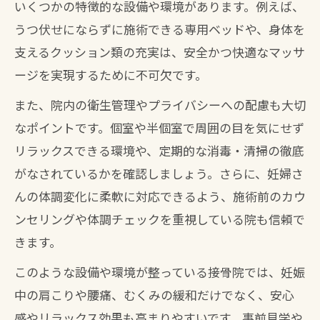
いくつかの特徴的な設備や環境があります。例えば、
か
うつ伏せにならずに施術できる専用ベッドや、身体を
専門家が語る接骨院でのマタニティケア
支えるクッション類の充実は、安全かつ快適なマッサ
の安全性
ージを実現するために不可欠です。
妊娠中のヘッドスパ利用時に接骨院が配
また、院内の衛生管理やプライバシーへの配慮も大切
慮すべき点
なポイントです。個室や半個室で周囲の目を気にせず
骨盤矯正で快適なマタニティライフを実現
リラックスできる環境や、定期的な消毒・清掃の徹底
接骨院の骨盤矯正で妊娠中の悩みを軽減
がなされているかを確認しましょう。さらに、妊婦さ
妊婦でも安心して受けられる骨盤矯正方
んの体調変化に柔軟に対応できるよう、施術前のカウ
法
ンセリングや体調チェックを重視している院も信頼で
きます。
骨盤矯正北九州おすすめ接骨院の選び方
接骨院で受ける骨盤調整の流れと注意点
このような設備や環境が整っている接骨院では、妊娠
中の肩こりや腰痛、むくみの緩和だけでなく、安心
産後も続けたい接骨院の骨盤ケアの魅力
感やリラックス効果も高まりやすいです。事前見学や