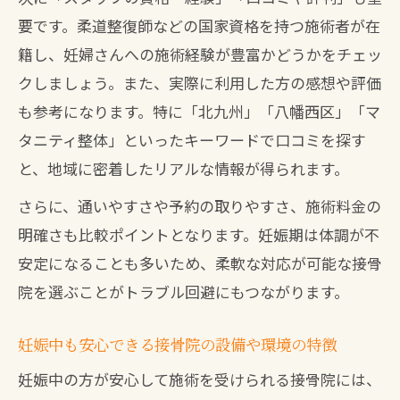
要です。柔道整復師などの国家資格を持つ施術者が在
容
籍し、妊婦さんへの施術経験が豊富かどうかをチェッ
骨盤矯正北九州おすすめ接骨院の魅力解
クしましょう。また、実際に利用した方の感想や評価
説
も参考になります。特に「北九州」「八幡西区」「マ
接骨院で受ける産後ケアと日常生活の変
タニティ整体」といったキーワードで口コミを探す
化
と、地域に密着したリアルな情報が得られます。
接骨院の産後骨盤矯正で得られる効果
さらに、通いやすさや予約の取りやすさ、施術料金の
産後ケア北九州で注目される接骨院の特
明確さも比較ポイントとなります。妊娠期は体調が不
徴
安定になることも多いため、柔軟な対応が可能な接骨
妊娠中に整体やヘッドスパは安全か徹底解説
院を選ぶことがトラブル回避にもつながります。
妊娠中の整体やヘッドスパと接骨院の違
い
妊娠中も安心できる接骨院の設備や環境の特徴
接骨院で妊婦が避けるべき施術ポイント
妊娠中の方が安心して施術を受けられる接骨院には、
妊娠中に整体やヘッドスパは受けられる