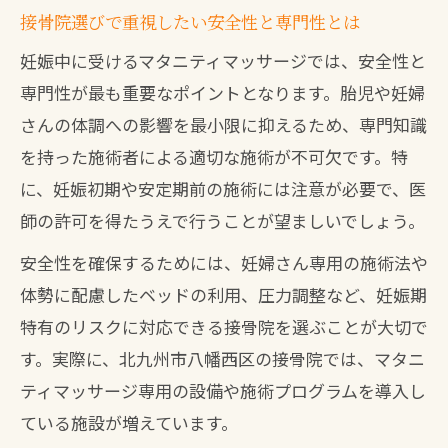
専門資格を持つ接骨院のスタッフを見極
接骨院選びで重視したい安全性と専門性とは
める方法
妊娠中に受けるマタニティマッサージでは、安全性と
マタニティマッサージを受ける前に知りたい
専門性が最も重要なポイントとなります。胎児や妊婦
注意点
さんの体調への影響を最小限に抑えるため、専門知識
妊娠中に控えるべき施術部位と接骨院の
を持った施術者による適切な施術が不可欠です。特
配慮
に、妊娠初期や安定期前の施術には注意が必要で、医
安全な接骨院選びのための事前カウンセ
師の許可を得たうえで行うことが望ましいでしょう。
リングの重要性
安全性を確保するためには、妊婦さん専用の施術法や
妊娠中の体調変化に対応できる接骨院の
体勢に配慮したベッドの利用、圧力調整など、妊娠期
対応力
特有のリスクに対応できる接骨院を選ぶことが大切で
接骨院のマタニティマッサージで避ける
す。実際に、北九州市八幡西区の接骨院では、マタニ
べきリスク
ティマッサージ専用の設備や施術プログラムを導入し
マタニティ整体北九州の接骨院で注意す
ている施設が増えています。
べき点