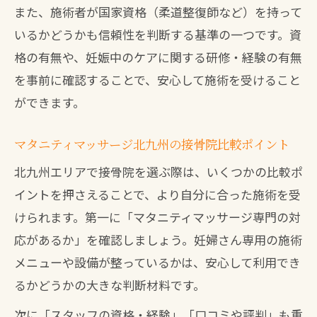
また、施術者が国家資格（柔道整復師など）を持って
八幡西区で人気のマタニティ整体体験談
いるかどうかも信頼性を判断する基準の一つです。資
接骨院で受けた妊娠中のマタニティ整体
格の有無や、妊娠中のケアに関する研修・経験の有無
体験
を事前に確認することで、安心して施術を受けること
マタニティマッサージ北九州の利用者の
ができます。
声を紹介
マタニティマッサージ北九州の接骨院比較ポイント
八幡西区の接骨院で感じたリラックス効
果
北九州エリアで接骨院を選ぶ際は、いくつかの比較ポ
口コミで広がる接骨院の人気マタニティ
イントを押さえることで、より自分に合った施術を受
整体
けられます。第一に「マタニティマッサージ専門の対
応があるか」を確認しましょう。妊婦さん専用の施術
接骨院の丁寧な施術が支持される理由と
メニューや設備が整っているかは、安心して利用でき
は
るかどうかの大きな判断材料です。
産後ケアにも役立つ接骨院の魅力
次に「スタッフの資格・経験」「口コミや評判」も重
産後骨盤矯正に強い接骨院のサポート内