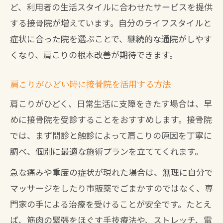
ど、利用者の生活スタイルに合わせたサービスを提供
肩こりが続くなら接骨院が最適な理由
する接骨院が増えています。自分のライフスタイルと
慢性肩こりに接骨院が有効な理由を解説
症状に合った院を選ぶことで、継続的な通院がしやす
肩こりがひどい時こそ接骨院で根本改善
くなり、肩こりの根本改善が期待できます。
接骨院の肩甲骨はがし施術が選ばれる訳
整体と接骨院の役割を比較して選ぶ方法
肩こりがひどい時に接骨院を活用する方法
骨盤矯正や腰痛対策も同時に相談できる
肩こりがひどく、日常生活に支障をきたす場合は、早
めに接骨院を受診することをおすすめします。接骨院
通院頻度や施術選びのポイントを解説
では、まず問診と触診によって肩こりの原因を丁寧に
接骨院へ肩こりで通う頻度の目安とポイ
調べ、個別に最適な施術プランを立ててくれます。
ント
肩こり改善に最適な接骨院施術の選び方
急な痛みや重度の症状が現れた場合は、無理に自分で
マッサージをしたり市販薬でごまかすのではなく、専
八幡西区で口コミ評価の高い接骨院の特
門家の手による治療を受けることが安全です。たとえ
徴
ば、筋肉の緊張をほぐす手技療法や、ストレッチ、電
保険適用と自費施術の組み合わせ活用術