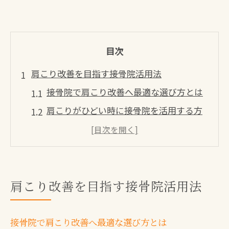
目次
肩こり改善を目指す接骨院活用法
接骨院で肩こり改善へ最適な選び方とは
肩こりがひどい時に接骨院を活用する方
法
整体と接骨院の違いを知り正しく選ぶコ
ツ
八幡西区で人気の接骨院活用ポイント
肩こり改善を目指す接骨院活用法
腰痛や骨盤矯正も接骨院で同時にケア
八幡西区で受ける保険適用施術の魅力
接骨院で肩こり改善へ最適な選び方とは