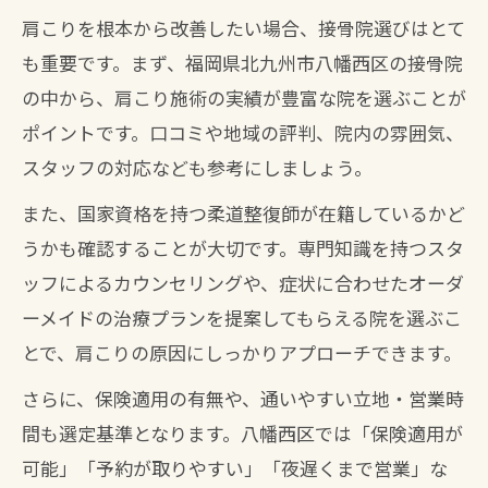
接骨院の保険適用条件と肩こり改善の関
肩こりを根本から改善したい場合、接骨院選びはとて
係
も重要です。まず、福岡県北九州市八幡西区の接骨院
八幡西区で保険対応の接骨院を選ぶコツ
の中から、肩こり施術の実績が豊富な院を選ぶことが
保険適用施術と自費メニューの違いを解
ポイントです。口コミや地域の評判、院内の雰囲気、
説
スタッフの対応なども参考にしましょう。
肩こりへの保険利用と通院費用の抑え方
また、国家資格を持つ柔道整復師が在籍しているかど
保険適用で受けられる接骨院施術の流れ
うかも確認することが大切です。専門知識を持つスタ
デスクワーク女性に選ばれる接骨院とは
ッフによるカウンセリングや、症状に合わせたオーダ
ーメイドの治療プランを提案してもらえる院を選ぶこ
肩こりに悩む女性が接骨院を選ぶ基準
とで、肩こりの原因にしっかりアプローチできます。
整体と接骨院どっちが女性におすすめ？
デスクワークによる肩こりと接骨院活用
さらに、保険適用の有無や、通いやすい立地・営業時
間も選定基準となります。八幡西区では「保険適用が
女性スタッフ在籍の接骨院で安心施術
可能」「予約が取りやすい」「夜遅くまで営業」な
骨盤矯正や腰痛ケアも接骨院で対応可能