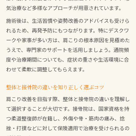
気治療など多様なアプローチが用意されています。
腰痛や骨盤矯正も含めた施術相談の仕方
施術後は、生活習慣や姿勢改善のアドバイスも受けら
肩こり予防と再発対策を接骨院で学ぶ
れるため、再発予防にもつながります。特にデスクワ
接骨院で学ぶ肩こり予防ストレッチの方
ークや家事が多い方は、肩こりの根本原因を見極めた
法
うえで、専門家のサポートを活用しましょう。通院頻
再発防止に役立つセルフケアと接骨院活
度や治療期間についても、症状の重さや生活環境に合
用
わせて柔軟に調整してもらえます。
八幡西区の接骨院で生活習慣改善を提案
肩こりと腰痛の再発を防ぐ接骨院の指導
整体と接骨院の違いを知り正しく選ぶコツ
骨盤矯正で肩こり予防を目指すポイント
肩こり改善を目指す際、整体と接骨院の違いを理解し
て選択することが大切です。接骨院は、国家資格を持
つ柔道整復師が在籍し、外傷や骨・筋肉の痛み、捻
挫・打撲などに対して保険適用で治療を受けられるの