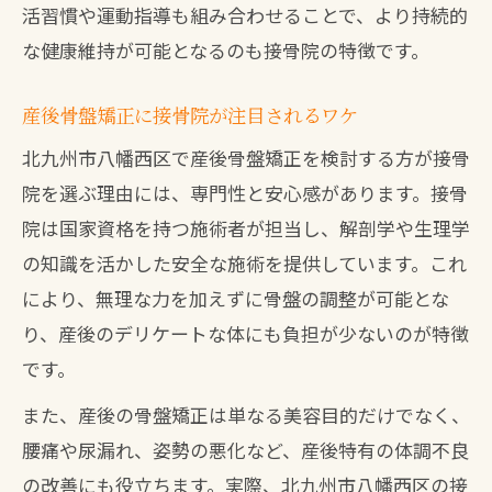
北九州の接骨院が産後ママに支持される
活習慣や運動指導も組み合わせることで、より持続的
秘訣
な健康維持が可能となるのも接骨院の特徴です。
骨盤矯正は接骨院と整体院どちらがベス
産後骨盤矯正に接骨院が注目されるワケ
ト？
北九州市八幡西区で産後骨盤矯正を検討する方が接骨
北九州整骨院での骨盤ケアのメリットと
院を選ぶ理由には、専門性と安心感があります。接骨
体感
院は国家資格を持つ施術者が担当し、解剖学や生理学
子育て女性にうれしい接骨院産後矯正体験
の知識を活かした安全な施術を提供しています。これ
接骨院での産後矯正体験談と効果の実感
により、無理な力を加えずに骨盤の調整が可能とな
子連れOKの接骨院で安心して矯正施術を
り、産後のデリケートな体にも負担が少ないのが特徴
体験
です。
産後ママが選ぶ接骨院のサポート体制と
また、産後の骨盤矯正は単なる美容目的だけでなく、
は
腰痛や尿漏れ、姿勢の悪化など、産後特有の体調不良
北九州接骨院で受ける産後矯正の満足ポ
の改善にも役立ちます。実際、北九州市八幡西区の接