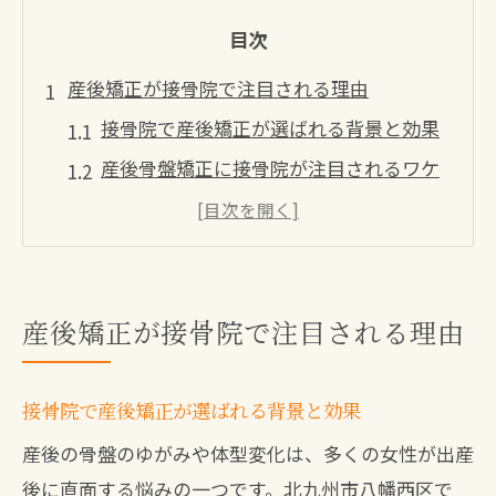
目次
産後矯正が接骨院で注目される理由
接骨院で産後矯正が選ばれる背景と効果
産後骨盤矯正に接骨院が注目されるワケ
国家資格スタッフの接骨院ならではの安
心感
骨盤矯正はどの科で受ける？接骨院利用
の実情
産後矯正が接骨院で注目される理由
産後矯正は整体と接骨院どちらが良い？
違いを解説
接骨院で産後矯正が選ばれる背景と効果
北九州市八幡西区で産後矯正を受ける魅力
産後の骨盤のゆがみや体型変化は、多くの女性が出産
北九州の接骨院で産後骨盤矯正を受ける
後に直面する悩みの一つです。北九州市八幡西区で