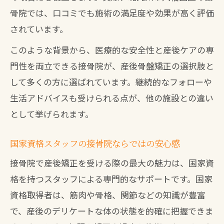
イント
骨院では、口コミでも施術の満足度や効果が高く評価
保育士付き接骨院で快適な産後矯正を実
されています。
現
このような背景から、医療的な安全性と産後ケアの専
通院回数や費用の目安も徹底ガイド
門性を両立できる接骨院が、産後骨盤矯正の選択肢と
産後骨盤矯正は何回通えば効果的？接骨
して多くの方に選ばれています。継続的なフォローや
院の目安
生活アドバイスも受けられる点が、他の施設との違い
接骨院で産後矯正の費用相場と回数を解
として挙げられます。
説
産後骨盤矯正の料金目安と続けやすさを
国家資格スタッフの接骨院ならではの安心感
紹介
接骨院で産後矯正を受ける際の最大の魅力は、国家資
接骨院産後矯正の通院ペースと料金の考
格を持つスタッフによる専門的なサポートです。国家
え方
資格取得者は、筋肉や骨格、関節などの知識が豊富
産後矯正は費用対効果で接骨院が選ばれ
で、産後のデリケートな体の状態を的確に把握できま