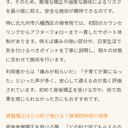
る理由
す。そのため、無理な矯正や過度な施術によるリスク
を最小限に抑え、安全な施術が期待できるのです。
安全な施術で健康美を目指す方法とは
接骨院で実現する産後矯正の安全性と信
特に北九州市八幡西区の接骨院では、初回のカウンセ
頼性
リングからアフターフォローまで一貫したサポート体
制があります。例えば痛みの強い部分や、日常生活で
国家資格保有者が行う接骨院産後矯正の
気を付けるべきポイントを丁寧に説明し、個々の状態
安心施術
に合わせて施術を行います。
産後矯正で健康美を叶える接骨院のサポ
ート法
利用者からは「痛みが和らいだ」「子育てが楽になっ
接骨院で安全に骨盤ケアを受けるポイン
た」といった声が多く、安心して通える点が高く評価
ト
されています。初めて産後矯正を受ける方や、他で効
果を感じられなかった方にもおすすめです。
産後骨盤矯正とセルフケアの効果的な組
み合わせ
骨盤矯正はどの科で受ける？接骨院利用の実情
産後骨盤矯正を受ける際、「どの科で診てもらえるの