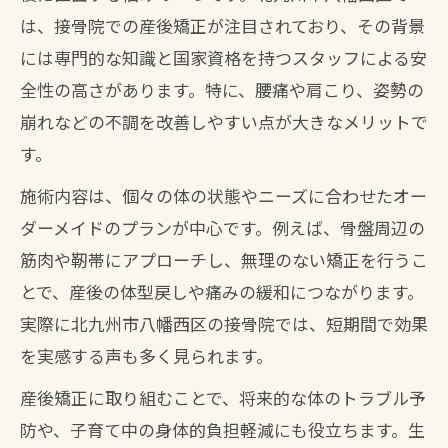
利点
は、接骨院での産後矯正が注目されており、その背景
八幡西区接骨院での産後矯正が選ばれる
には専門的な知識と国家資格を持つスタッフによる安
理由
全性の高さがあります。特に、腰痛や肩こり、姿勢の
地域密着型接骨院が提供する産後ケアの
崩れなどの不調を改善しやすい点が大きなメリットで
特徴
す。
産後矯正はいつから？北九州で始める最
施術内容は、個々の体の状態やニーズに合わせたオー
適時期
ダーメイドのプランが中心です。例えば、骨盤周辺の
八幡西区の接骨院が人気の産後ケア理由
筋肉や靭帯にアプローチし、無理のない矯正を行うこ
解説
とで、産後の体型戻しや痛みの緩和につながります。
骨盤の歪み対策に接骨院が選ばれるわけ
実際に北九州市八幡西区の接骨院では、短期間で効果
を実感する声も多く見られます。
産後の骨盤歪みには接骨院矯正が効果的
接骨院で受ける骨盤矯正の専門的アプロ
産後矯正に取り組むことで、将来的な体のトラブル予
ーチ
防や、子育て中の身体的負担軽減にも役立ちます。生