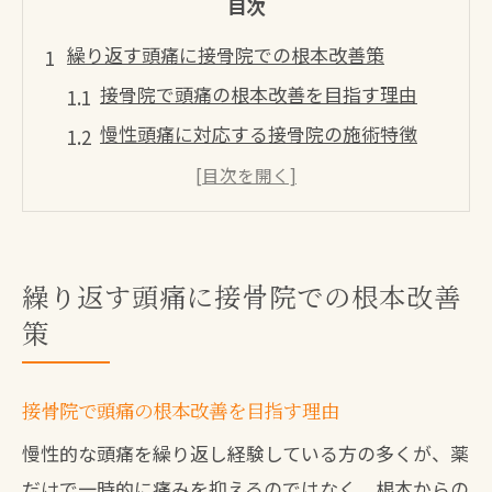
目次
繰り返す頭痛に接骨院での根本改善策
接骨院で頭痛の根本改善を目指す理由
慢性頭痛に対応する接骨院の施術特徴
口コミで選ばれる接骨院の頭痛対策とは
八幡鍼灸整骨院が提案する頭痛ケア法
頭痛改善に効果的な接骨院の通い方
繰り返す頭痛に接骨院での根本改善
頭痛の悩みを減らす接骨院ならではの施術
策
接骨院独自の頭痛アプローチを徹底解説
鍼灸院八幡西区の頭痛施術体験談に注目
接骨院で頭痛の根本改善を目指す理由
相生町整骨院が行う頭痛治療のポイント
口コミ評価が高い接骨院施術の特徴とは
慢性的な頭痛を繰り返し経験している方の多くが、薬
だけで一時的に痛みを抑えるのではなく、根本からの
頭痛改善のためのストレッチ指導の重要