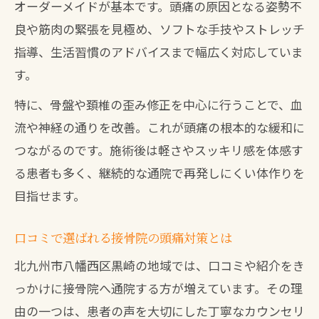
ソード
オーダーメイドが基本です。頭痛の原因となる姿勢不
女性に多い頭痛と接骨院の優しい対応と
良や筋肉の緊張を見極め、ソフトな手技やストレッチ
は
指導、生活習慣のアドバイスまで幅広く対応していま
す。
口コミで選ばれる接骨院の丁寧なカウン
セリング
特に、骨盤や頚椎の歪み修正を中心に行うことで、血
女性目線で語る接骨院施術のメリット紹
流や神経の通りを改善。これが頭痛の根本的な緩和に
介
つながるのです。施術後は軽さやスッキリ感を体感す
肩こり・首こり起因の頭痛に接骨院が有効な
る患者も多く、継続的な通院で再発しにくい体作りを
理由
目指せます。
肩こり由来の頭痛に接骨院が選ばれる理
口コミで選ばれる接骨院の頭痛対策とは
由
北九州市八幡西区黒崎の地域では、口コミや紹介をき
首こりと頭痛を和らげる接骨院の施術法
っかけに接骨院へ通院する方が増えています。その理
整骨院が提案する肩こり・頭痛改善の流
由の一つは、患者の声を大切にした丁寧なカウンセリ
れ