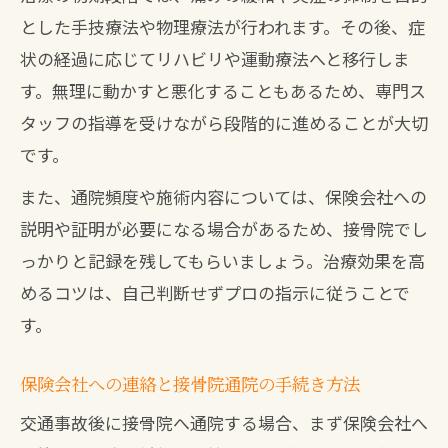
とした手技療法や物理療法が行われます。その後、症
法
状の経過に応じてリハビリや運動療法へと移行しま
接骨院通院時に知っておきたい保険申請
す。無理に動かすと悪化することもあるため、専門ス
の流れ
タッフの指導を受けながら段階的に進めることが大切
健康保険と自賠責の違いを接骨院でチェ
です。
ック
また、通院頻度や施術内容については、保険会社への
接骨院で保険書類の不備を防ぐための注
説明や証明が必要になる場合があるため、接骨院でし
意点
っかりと記録を残してもらいましょう。治療効果を高
通いすぎの影響と適正な通院回数を知る
めるコツは、自己判断せずプロの指示に従うことで
接骨院に通いすぎると起きるリスクと対
す。
策
適切な通院回数を見極めるためのポイン
保険会社への連絡と接骨院通院の手続き方法
ト
交通事故後に接骨院へ通院する場合、まず保険会社へ
接骨院通院で慰謝料や請求への影響を確