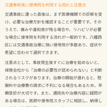
接骨院利用時に必要な診断書や申請書の
交通事故後に接骨院を利用する流れと注意点
準備
交通事故に遭った直後は、まず医療機関での診察を受
八幡西区で安心できる接骨院の選び方
け、必要な治療方針を確認することが重要です。その
八幡西区で評判のいい接骨院を見極める
うえで、痛みや違和感が残る場合や、リハビリが必要
コツ
な場合に接骨院を利用する流れが一般的です。八幡西
接骨院の交通事故対応力をチェックする
区には交通事故治療に強い接骨院が多数あり、症状や
方法
希望に合わせて選択できます。
八幡西区の接骨院で保険適用を確認する
注意点として、事故発生後すぐに治療を始めないと、
ポイント
保険会社から「治療の必要性が認められない」と判断
口コミから見る八幡西区のおすすめ接骨
されるリスクがあります。治療の開始が遅れると、慰
院特徴
謝料や治療費の請求に不利になる場合もあるため、早
夜間受付や通いやすさで選ぶ八幡西区の
期受診が大切です。また、通院先や治療内容に疑問が
接骨院
ある場合は、医師や接骨院スタッフに相談し、納得し
費用負担を抑える接骨院でのポイント