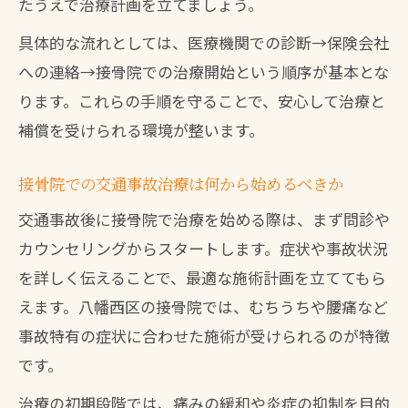
たうえで治療計画を立てましょう。
接骨院通院の費用を抑えるための基本知
具体的な流れとしては、医療機関での診断→保険会社
識
への連絡→接骨院での治療開始という順序が基本とな
保険を活用した接骨院の自己負担軽減策
ります。これらの手順を守ることで、安心して治療と
接骨院でよくある費用トラブルと対策方
補償を受けられる環境が整います。
法
接骨院での交通事故治療は何から始めるべきか
交通事故治療で使える各種保険の活用ポ
イント
交通事故後に接骨院で治療を始める際は、まず問診や
カウンセリングからスタートします。症状や事故状況
接骨院施術内容と費用の違いを賢く比較
を詳しく伝えることで、最適な施術計画を立ててもら
する方法
えます。八幡西区の接骨院では、むちうちや腰痛など
適切な保険利用で交通事故治療をサポート
事故特有の症状に合わせた施術が受けられるのが特徴
接骨院での交通事故治療に保険を使う条
です。
件
治療の初期段階では、痛みの緩和や炎症の抑制を目的
自賠責保険を最大限活用した接骨院治療