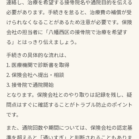
連絡し、治療を希望する接骨院名や通院目的を伝える
認
必要があります。手続きを怠ると、治療費の補償が受
不要な通院を避けるための接骨院利用法
けられなくなることがあるため注意が必要です。保険
保険会社が認める接骨院通院の回数の目
会社の担当者に「八幡西区の接骨院で治療を希望す
安
る」とはっきり伝えましょう。
最新の交通事故情報と接骨院活用法
手続きの具体的な流れは、
八幡西区の交通事故動向と接骨院の役割
1. 医療機関で診断書を取得
最新の接骨院治療法で早期回復を目指す
2. 保険会社へ提出・相談
方法
3. 接骨院で通院開始
となります。保険会社とのやり取りは記録を残し、疑
交通事故後に使える接骨院サービスの最
問点はすぐに確認することがトラブル防止のポイント
新情報
です。
人気の接骨院が提供する交通事故治療の
特徴
また、通院回数や期間については、保険会社の認定基
準を超えると「通いすぎ」と判断されることもありま
評判のいい八幡西区接骨院の活用事例を