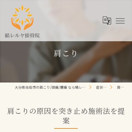
肩こり
大分県佐伯市の肩こり/頭痛/腰痛 なら晴レルヤ整体院
症状一覧
肩こり
肩こりの原因を突き止め施術法を提
案