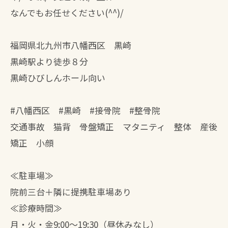
なんでもお任せください(^^)/
福岡県北九州市八幡西区 黒崎
黒崎駅より徒歩８分
黒崎ひびしんホール向い
#八幡西区 #黒崎 #接骨院 #整骨院
交通事故 猫背 骨盤矯正 マタニティ 整体 産後
矯正 小顔
≪駐車場≫
院前三台＋隣に提携駐車場あり
≪診療時間≫
月・火・金9:00～19:30（昼休みなし）