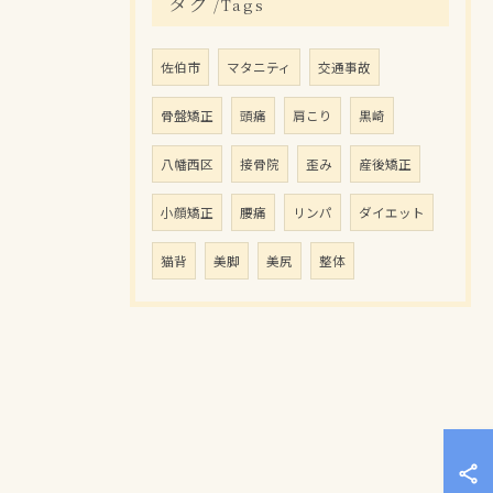
タグ
Tags
佐伯市
マタニティ
交通事故
骨盤矯正
頭痛
肩こり
黒崎
八幡西区
接骨院
歪み
産後矯正
小顔矯正
腰痛
リンパ
ダイエット
猫背
美脚
美尻
整体