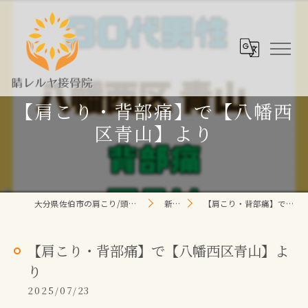
【肩こり・背部痛】で【八幡西
区青山】より
大分県佐伯市の肩こり/頭痛/腰痛 なら晴レルヤ整体院
新着情報
【肩こり・背部痛】で【八幡西区青山】より
【肩こり・背部痛】で【八幡西区青山】よ
り
2025/07/23