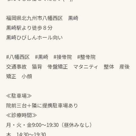
福岡県北九州市八幡西区 黒崎
黒崎駅より徒歩８分
黒崎ひびしんホール向い
#八幡西区 #黒崎 #接骨院 #整骨院
交通事故 猫背 骨盤矯正 マタニティ 整体 産後
矯正 小顔
≪駐車場≫
院前三台＋隣に提携駐車場あり
≪診療時間≫
月・火・金9:00～19:30（昼休みなし）
木 14:30～19:30