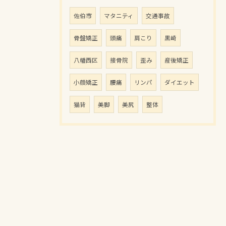
佐伯市
マタニティ
交通事故
骨盤矯正
頭痛
肩こり
黒崎
八幡西区
接骨院
歪み
産後矯正
小顔矯正
腰痛
リンパ
ダイエット
猫背
美脚
美尻
整体