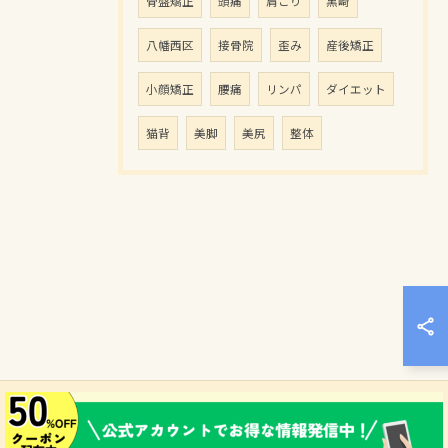
骨盤矯正
頭痛
肩こり
黒崎
八幡西区
接骨院
歪み
産後矯正
小顔矯正
腰痛
リンパ
ダイエット
猫背
美脚
美尻
整体