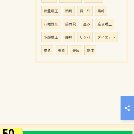
骨盤矯正
頭痛
肩こり
黒崎
八幡西区
接骨院
歪み
産後矯正
小顔矯正
腰痛
リンパ
ダイエット
猫背
美脚
美尻
整体