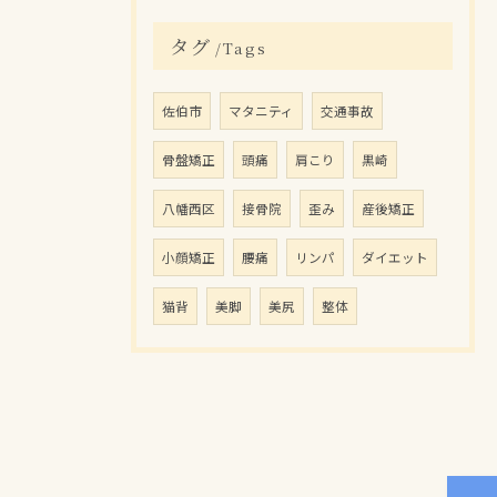
タグ
Tags
佐伯市
マタニティ
交通事故
骨盤矯正
頭痛
肩こり
黒崎
八幡西区
接骨院
歪み
産後矯正
小顔矯正
腰痛
リンパ
ダイエット
猫背
美脚
美尻
整体