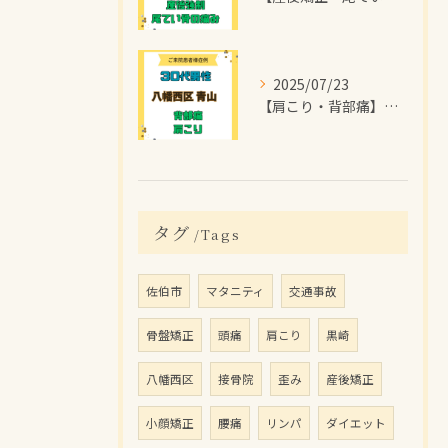
2025/07/23
【肩こり・背部痛】で【八幡西区青山】より
タグ
Tags
佐伯市
マタニティ
交通事故
骨盤矯正
頭痛
肩こり
黒崎
八幡西区
接骨院
歪み
産後矯正
小顔矯正
腰痛
リンパ
ダイエット