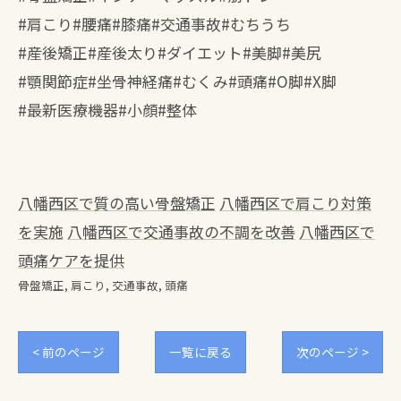
#肩こり#腰痛#膝痛#交通事故#むちうち
#産後矯正#産後太り#ダイエット#美脚#美尻
#顎関節症#坐骨神経痛#むくみ#頭痛#O脚#X脚
#最新医療機器#小顔#整体
八幡西区で質の高い骨盤矯正
八幡西区で肩こり対策
を実施
八幡西区で交通事故の不調を改善
八幡西区で
頭痛ケアを提供
骨盤矯正
肩こり
交通事故
頭痛
< 前のページ
一覧に戻る
次のページ >