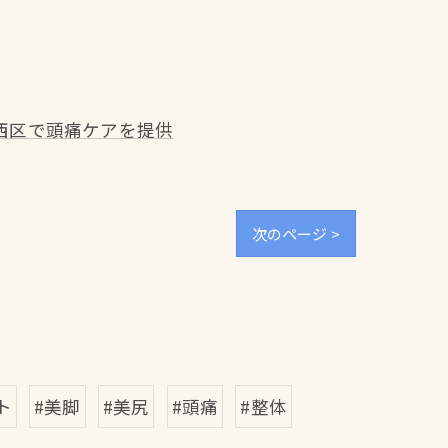
西区で頭痛ケアを提供
次のページ >
ト
#美脚
#美尻
#頭痛
#整体