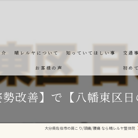
紹介
晴レルヤについて
知っていてほしい事
交通
お客様の声
初め
姿勢改善】で【八幡東区日
大分県佐伯市の肩こり/頭痛/腰痛 なら晴レルヤ整体院