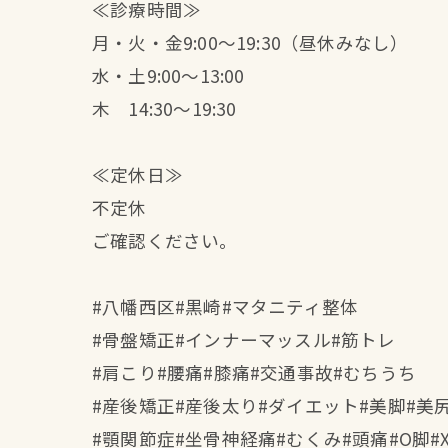
≪診療時間≫
月・火・金9:00～19:30（昼休みなし）
水・土9:00～13:00
木 14:30〜19:30
≪定休日≫
不定休
ご確認ください。
#八幡西区#黒崎#マタニティ整体
#骨盤矯正#インナーマッスル#筋トレ
#肩こり#腰痛#膝痛#交通事故#むちうち
#産後矯正#産後太り#ダイエット#美脚#美
#顎関節症#坐骨神経痛#むくみ#頭痛#O脚#