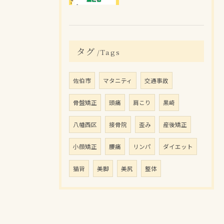
タグ
Tags
佐伯市
マタニティ
交通事故
骨盤矯正
頭痛
肩こり
黒崎
八幡西区
接骨院
歪み
産後矯正
小顔矯正
腰痛
リンパ
ダイエット
猫背
美脚
美尻
整体