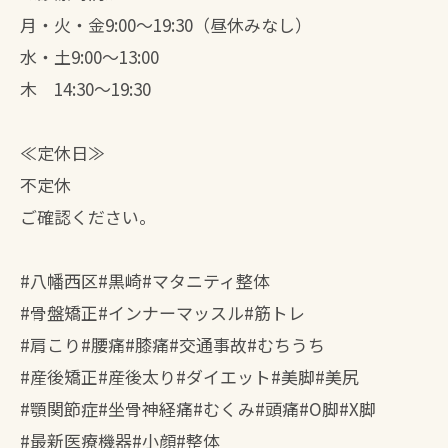
月・火・金9:00～19:30（昼休みなし）
水・土9:00～13:00
木 14:30〜19:30
≪定休日≫
不定休
ご確認ください。
#八幡西区#黒崎#マタニティ整体
#骨盤矯正#インナーマッスル#筋トレ
#肩こり#腰痛#膝痛#交通事故#むちうち
#産後矯正#産後太り#ダイエット#美脚#美尻
#顎関節症#坐骨神経痛#むくみ#頭痛#O脚#X脚
#最新医療機器#小顔#整体